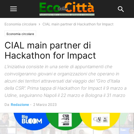
Economia circolare
CIAL main partner di Hackathon for Impact
Economia circolare
CIAL main partner di
Hackathon for Impact
L’iniziativa consiste in una serie di appuntamenti che
coinvolgeranno giovani e organizzazioni che operano in
alcuni dei territori attraversati dal viaggio del “Giro d’Italia
della CSR”. Prima tappa di Hackathon for Impact il 9 marzo a
Udine, seguiranno Napoli il 22 marzo e Bologna il 31 marzo
Da
Redazione
-
2 Marzo 2023