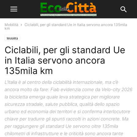
Mobilità
Ciclabili, per gli standard Ue in Italia servono ancora 135mila
km
Mobilità
Ciclabili, per gli standard Ue
in Italia servono ancora
135mila km
L'Italia è al centro della ciclabilità internazionale, ma c’è
ancora molto da fare: Fiab evidenzia come da Velo-city 2026
la bicicletta emerga quale leva strategica per migliorare
sicurezza stradale, salute pubblica, qualità dello spazio
urbano ed economia dei territori e si conferma interlocutore
chiave per tradurre gli spunti raccolti in azioni concrete. Ma
per raggiungere gli standard Ue servono oltre 135mila
chilometri di infrastrutture e le criticità sono ancora tante