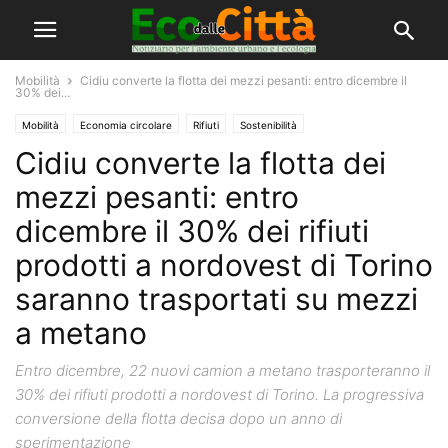
Mobilità
Cidiu converte la flotta dei mezzi pesanti: entro dicembre il
30% dei...
Mobilità
Economia circolare
Rifiuti
Sostenibilità
Cidiu converte la flotta dei
mezzi pesanti: entro
dicembre il 30% dei rifiuti
prodotti a nordovest di Torino
saranno trasportati su mezzi
a metano
Entro dicembre, 22 nuovi camion a metano trasporteranno il
30% dei rifiuti prodotti a nordovest di Torino. La progressiva
conversione della flotta decisa dopo un anno di
sperimentazione