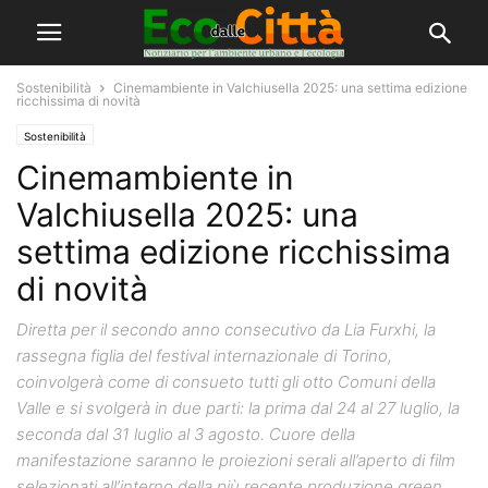
Sostenibilità
Cinemambiente in Valchiusella 2025: una settima edizione
ricchissima di novità
Sostenibilità
Cinemambiente in
Valchiusella 2025: una
settima edizione ricchissima
di novità
Diretta per il secondo anno consecutivo da Lia Furxhi, la
rassegna figlia del festival internazionale di Torino,
coinvolgerà come di consueto tutti gli otto Comuni della
Valle e si svolgerà in due parti: la prima dal 24 al 27 luglio, la
seconda dal 31 luglio al 3 agosto. Cuore della
manifestazione saranno le proiezioni serali all’aperto di film
selezionati all’interno della più recente produzione green