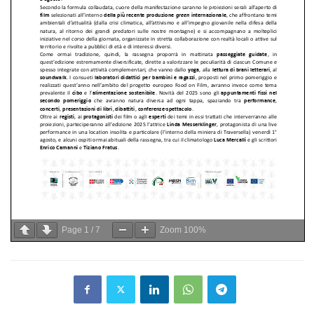
Page
1
/
7
Zoom
100%