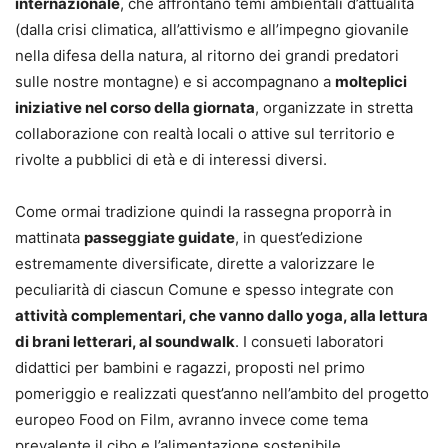
internazionale
, che affrontano temi ambientali d’attualità
(dalla crisi climatica, all’attivismo e all’impegno giovanile
nella difesa della natura, al ritorno dei grandi predatori
sulle nostre montagne) e si accompagnano a
molteplici
iniziative nel corso della giornata
, organizzate in stretta
collaborazione con realtà locali o attive sul territorio e
rivolte a pubblici di età e di interessi diversi.
Come ormai tradizione quindi la rassegna proporrà in
mattinata
passeggiate guidate
, in quest’edizione
estremamente diversificate, dirette a valorizzare le
peculiarità di ciascun Comune e spesso integrate con
attività complementari, che vanno dallo yoga, alla lettura
di brani letterari, al soundwalk
. I consueti laboratori
didattici per bambini e ragazzi, proposti nel primo
pomeriggio e realizzati quest’anno nell’ambito del progetto
europeo Food on Film, avranno invece come tema
prevalente il cibo e l’alimentazione sostenibile.