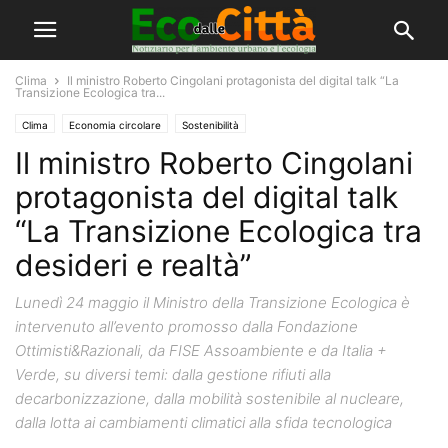
Clima
Il ministro Roberto Cingolani protagonista del digital talk “La
Transizione Ecologica tra...
Clima
Economia circolare
Sostenibilità
Il ministro Roberto Cingolani
protagonista del digital talk
“La Transizione Ecologica tra
desideri e realtà”
Lunedì 24 maggio il Ministro della Transizione Ecologica è
intervenuto all’evento promosso dalla Fondazione
Ottimisti&Razionali, da FISE Assoambiente e da Italia +
Verde, su diversi temi: dalla gestione rifiuti alla
decarbonizzazione, dalla mobilità sostenibile al nucleare,
dalla lotta ai cambiamenti climatici alla sfida tecnologica