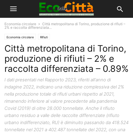
Economia circolare
Città metropolitana di Torino, produzione di rifiuti –
2% e raccolta differenziata...
Economia circolare
Rifiuti
Città metropolitana di Torino,
produzione di rifiuti – 2% e
raccolta differenziata – 0.89%
I dati presentati nel Rapporto 2023, riferiti all'anno di
indagine 2022, indicano una riduzione complessiva del 2%
nella produzione totale di rifiuti urbani rispetto al 2021,
rimanendo inferiore al valore precedente alla pandemia
Covid (2019) di oltre 28.000 tonnellate. Anche il rifiuto
urbano residuo a valle delle raccolte differenziate (rifiuto
urbano indifferenziato, RU) è diminuito passando da 418.524
tonnellate nel 2021 a 402.487 tonnellate del 2022, con una