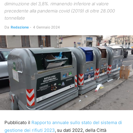
diminuzione del 3,8%. rimanendo inferiore al valore
precedente alla pandemia covid (2019) di oltre 28.000
tonnellate
Da
Redazione
-
4 Gennaio 2024
Pubblicato il
Rapporto annuale sullo stato del sistema di
gestione dei rifiuti 2023
,
su dati 2022, della Città