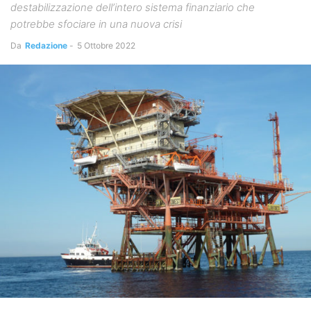
destabilizzazione dell’intero sistema finanziario che
potrebbe sfociare in una nuova crisi
Da
Redazione
-
5 Ottobre 2022