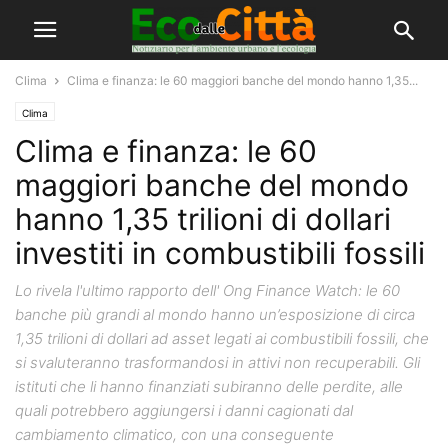
Clima
Clima e finanza: le 60 maggiori banche del mondo hanno 1,35...
Clima
Clima e finanza: le 60
maggiori banche del mondo
hanno 1,35 trilioni di dollari
investiti in combustibili fossili
Lo rivela l'ultimo rapporto dell' Ong Finance Watch: le 60
banche più grandi al mondo hanno un’esposizione di circa
1,35 trilioni di dollari ad asset legati ai combustibili fossili, che
si svaluteranno trasformandosi in attivi non recuperabili. Gli
istituti che li hanno finanziati subiranno delle perdite, alle
quali potrebbero aggiungersi i danni cagionati dal
cambiamento climatico, con una conseguente