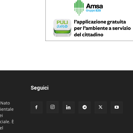
Seguici
. Nato
ientale
ei
ciale. È
el