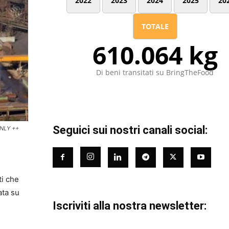
2022
2023
2024
2025
20
TOTALE
610.064 kg
Di beni transitati su BringTheFood
Seguici sui nostri canali social:
ONLY ++
ti che
ata su
Iscriviti alla nostra newsletter: