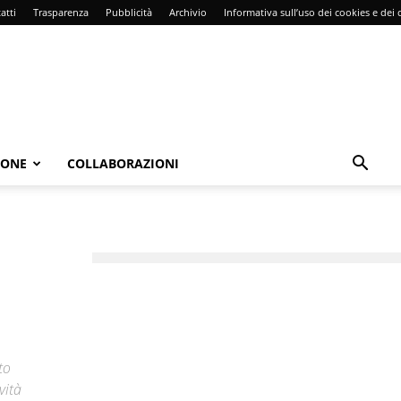
atti
Trasparenza
Pubblicità
Archivio
Informativa sull’uso dei cookies e dei d
IONE
COLLABORAZIONI
to
vità