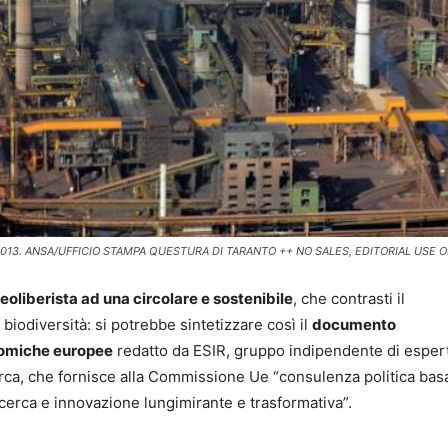
ttobre 2013. ANSA/UFFICIO STAMPA QUESTURA DI TARANTO ++ NO SALES, EDITORIAL USE 
neoliberista ad una circolare e sostenibile
, che contrasti il
iodiversità: si potrebbe sintetizzare così il
documento
onomiche europee
redatto da ESIR, gruppo indipendente di esper
erca, che fornisce alla Commissione Ue “consulenza politica bas
icerca e innovazione lungimirante e trasformativa”.