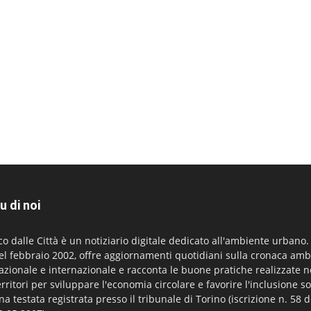
u di noi
co dalle Città è un notiziario digitale dedicato all'ambiente urbano
el febbraio 2002, offre aggiornamenti quotidiani sulla cronaca amb
azionale e internazionale e racconta le buone pratiche realizzate n
erritori per sviluppare l'economia circolare e favorire l'inclusione so
na testata registrata presso il tribunale di Torino (iscrizione n. 58 d