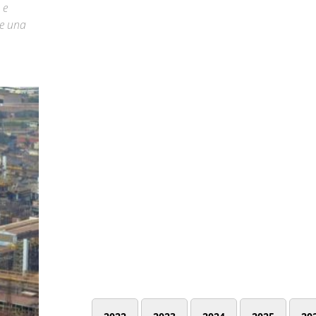
 e
re una