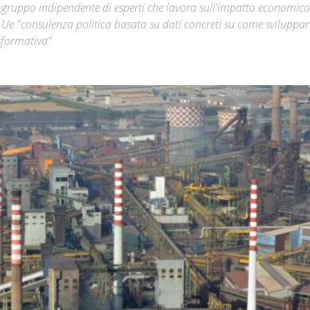
 gruppo indipendente di esperti che lavora sull'impatto economico
e Ue "consulenza politica basata su dati concreti su come sviluppa
Città
asformativa"