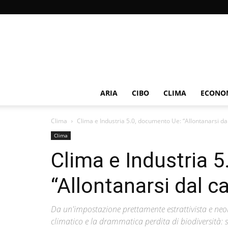
ARIA
CIBO
CLIMA
ECONOM
Clima
Clima e Industria 5.0, documento Ue: “Allontanarsi dal
Clima
Clima e Industria 
“Allontanarsi dal c
Da un'impostazione prettamente estrattivista e neol
climatico e la drammatica perdita di biodiversità: 