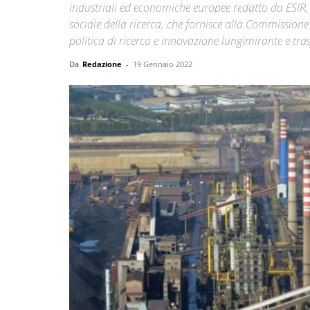
industriali ed economiche europee redatto da ESIR,
sociale della ricerca, che fornisce alla Commission
politica di ricerca e innovazione lungimirante e tr
Da
Redazione
-
19 Gennaio 2022