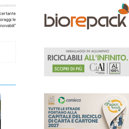
successivo
certante
oraggi le
nnovabili”