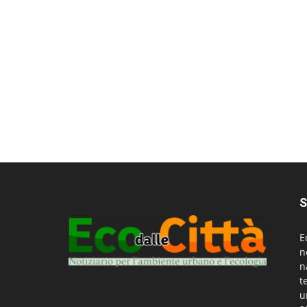
S
E
n
n
t
u