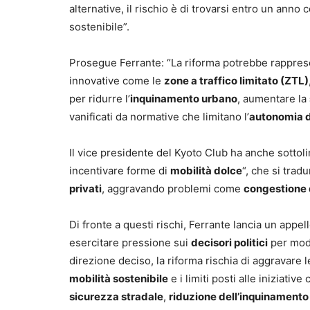
alternative, il rischio è di trovarsi entro un ann
sostenibile”.
Prosegue Ferrante: “La riforma potrebbe rappres
innovative come le
zone a traffico limitato (ZTL)
per ridurre l’
inquinamento urbano
, aumentare la
vanificati da normative che limitano l’
autonomia d
Il vice presidente del Kyoto Club ha anche sotto
incentivare forme di
mobilità dolce
“, che si tra
privati
, aggravando problemi come
congestione d
Di fronte a questi rischi, Ferrante lancia un appell
esercitare pressione sui
decisori politici
per modi
direzione deciso, la riforma rischia di aggravare le
mobilità sostenibile
e i limiti posti alle iniziati
sicurezza stradale
,
riduzione dell’inquinamento