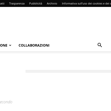
atti
Trasparenza
Pubblicità
Archivio
Informativa sull’uso dei cookies e dei d
IONE
COLLABORAZIONI
 secondo