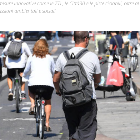
sure innovative come le ZTL, le Città30 e le piste ciclabili, oltre al
ussioni ambientali e sociali
Città