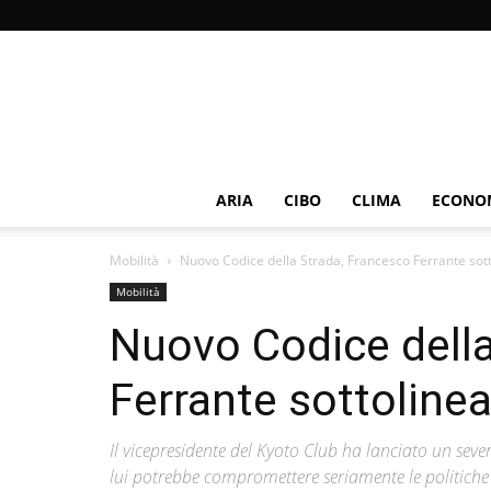
ARIA
CIBO
CLIMA
ECONOM
Mobilità
Nuovo Codice della Strada, Francesco Ferrante sotto
Mobilità
Nuovo Codice della
Ferrante sottolinea
Il vicepresidente del Kyoto Club ha lanciato un sev
lui potrebbe compromettere seriamente le politiche a