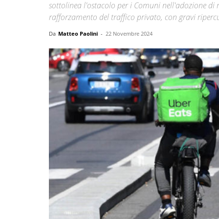
sottolinea l'ostacolo per i Comuni nell'adozione di mi
rafforzamento del traffico privato, con gravi riperc
Da
Matteo Paolini
-
22 Novembre 2024