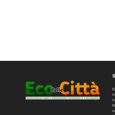
S
E
n
n
t
u