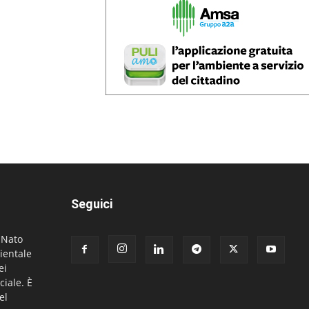
Seguici
. Nato
ientale
ei
ciale. È
el