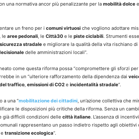
o con una normativa ancor più penalizzante per la
mobilità dolce
entare un freno per i
comuni virtuosi
che vogliono adottare mi
, le
aree pedonali
, le
Città30
e le
piste ciclabili
. Strumenti esse
sicurezza stradale
e migliorare la qualità della vita rischiano d
ecisionale
delle amministrazioni locali”.
lineato come questa riforma possa “compromettere gli sforzi per
durrebbe in un “ulteriore rafforzamento della dipendenza dai
veic
el traffico
,
emissioni di CO2
e
incidentalità stradale
“.
o a una “
mobilitazione dei cittadini
, un’azione collettiva che mir
ficare le disposizioni più critiche della riforma. Senza un cambi
 già difficili condizioni delle
città italiane
. L’assenza di incentivi
ve comunali rappresentano un passo indietro rispetto agli obiettivi 
e
transizione ecologica
“.