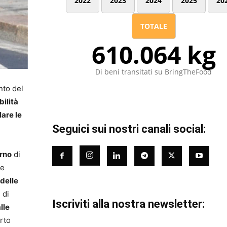
2022
2023
2024
2025
20
TOTALE
610.064 kg
Di beni transitati su BringTheFood
nto del
ilità
are le
Seguici sui nostri canali social:
rno
di
le
delle
 di
Iscriviti alla nostra newsletter:
alle
rto