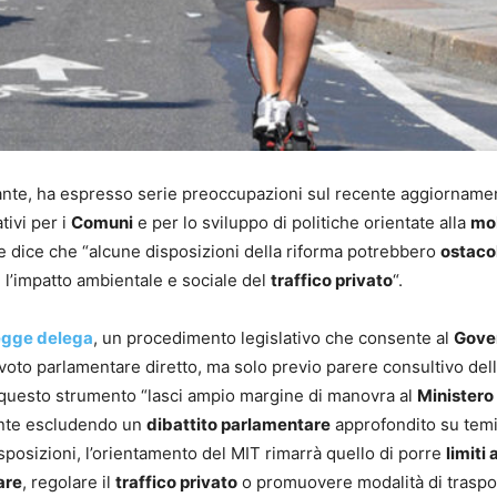
ante, ha espresso serie preoccupazioni sul recente aggiorname
tivi per i
Comuni
e per lo sviluppo di politiche orientate alla
mob
te dice che “alcune disposizioni della riforma potrebbero
ostacol
l’impatto ambientale e sociale del
traffico privato
“.
egge delega
, un procedimento legislativo che consente al
Gove
oto parlamentare diretto, ma solo previo parere consultivo del
 questo strumento “lasci ampio margine di manovra al
Ministero 
ente escludendo un
dibattito parlamentare
approfondito su temi
posizioni, l’orientamento del MIT rimarrà quello di porre
limiti 
are
, regolare il
traffico privato
o promuovere modalità di traspo