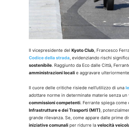
Il vicepresidente del
Kyoto Club
, Francesco Ferr
Codice della strada
, evidenziando rischi significa
sostenibile
. Raggiunto da Eco dalle Città, Ferran
amministrazioni locali
e aggravare ulteriormente 
Il cuore delle critiche risiede nell’utilizzo di una
l
adottare norme in determinate materie senza un v
commissioni competenti
. Ferrante spiega come
Infrastrutture e dei Trasporti (MIT)
, potenzialm
grande rilevanza. Se, come appare dalle prime dis
iniziative comunali
per ridurre la
velocità veicol