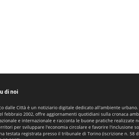
u di noi
co dalle Città è un notiziario digitale dedicato all'ambiente urbano
el febbraio 2002, offre aggiornamenti quotidiani sulla cronaca amb
azionale e internazionale e racconta le buone pratiche realizzate n
erritori per sviluppare l'economia circolare e favorire l'inclusione so
na testata registrata presso il tribunale di Torino (iscrizione n. 58 d