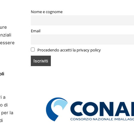
e
Nome e cognome
sure
Email
nziali
i essere
Procedendo accetti la privacy policy
oli
i a
o di
 per la
di