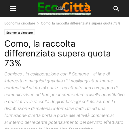
Economia circolare
Como, la raccolta differenziata supera quota 73%
Economia circolare
Como, la raccolta
differenziata supera quota
73%
Comieco , in collaborazione con il Comune - al fine di
intercettare maggiori quantità di imballaggi attualmente
conferiti nel rifiuto tal quale - ha attuato una campagna di
comunicazione ad hoc per incrementare a livello quantitativo
e qualitativo la raccolta degli imballaggi cellulosici, con la
distribuzione di materiali informativi dedicati ed una
formazione diretta porta a porta alle attività commerciali
all’interno del recente potenziamento del servizio effettuato