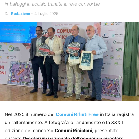
imballaggi in acciaio tramite la rete consortile
Da
Redazione
-
4 Luglio 2025
Nel 2025 il numero dei
Comuni Rifiuti Free
in Italia registra
un rallentamento. A fotografare l’andamento è la XXXII
edizione del concorso
Comuni Ricicloni
, presentato
durante l’
Ecoforum nazionale dell’economia circolare