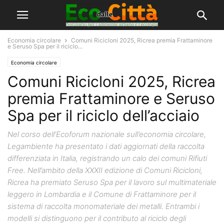
Economia circolare
Comuni Ricicloni 2025, Ricrea premia Frattaminore
e Seruso Spa per il riciclo...
Economia circolare
Comuni Ricicloni 2025, Ricrea
premia Frattaminore e Seruso
Spa per il riciclo dell’acciaio
Nel corso dell’Ecoforum nazionale sull’economia circolare,
Legambiente ha presentato i dati aggiornati della raccolta
differenziata in Italia, registrando un calo dei comuni Rifiuti
Free. Nell’ambito della XXXII edizione di Comuni Ricicloni,
Ricrea ha premiato Seruso Spa per il lavoro sul multimateriale
leggero in Lombardia e il Comune di Frattaminore per il
sistema di raccolta monomateriale dei metalli. Entrambi i
modelli si distinguono per il contributo al riciclo degli