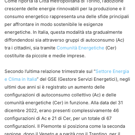
Come riporta la Città metropolitana di Torino, l’adozione
crescente delle energie rinnovabili per la produzione e il
consumo energetico rappresenta una delle sfide principali
per affrontare in modo sostenibile le esigenze
energetiche. In Italia, questa modalità sta gradualmente
diffondendosi sia attraverso gruppi di autoconsumo (Ac)
tra i cittadini, sia tramite
Comunità Energetiche
(Cer)
costituite da piccole e medie imprese.
Secondo l’ultima relazione trimestrale sul “
Settore Energia
e Clima in Italia
” del GSE (Gestore Servizi Energetici), negli
ultimi due anni si è registrato un aumento delle
configurazioni di autoconsumo collettivo (Ac) e delle
comunità energetiche (Cer) in funzione. Alla data del 31
dicembre 2022, erano presenti complessivamente 46
configurazioni di Ac e 21 di Cer, per un totale di 67
configurazioni. Il Piemonte si posiziona come la seconda
regione, dopo il Veneto e a parità con il Trentino, per il