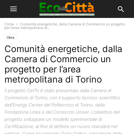
Clima
Comunità energetiche, dalla Camera di Commercio un progetto
per l’area metropolitana di...
Clima
Comunità energetiche, dalla
Camera di Commercio un
progetto per l’area
metropolitana di Torino
Il progetto CerTo è stato presentato dalla Camera di
Commercio di Torino, con il supporto tecnico-scientifico
dell'Energy Center del Politecnico di Torino, della
Fondazione Links e del Consorzio Univer. L'obiettivo del
progetto sviluppare un modello sperimentale di
Certificazione, al fine di definire un nuovo standard nel
settore. Come ha spiegato Dario Gallina, presidente della