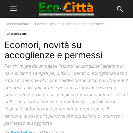
L'Associazione
Ecomori, novità su accoglienze e permessi
L'Associazione
Ecomori, novità su
accoglienze e permessi
Per chi migra da un paese "sicuro" le condizioni all'arrivo in
Italia si fanno sempre più difficili. I centri di accoglienza sono
saturi di persone bloccate nell'iter burocratico per ottenere il
permesso di soggiorno, e per i nuovi arrivati trovare un
posto letto è un'impresa complessa. Fortunatamente c'è chi
nelle istituzioni si muove per contrastare il problema: il
Tribunale di Torino ha recentemente permesso a chi
dimostra di essere in percorsi di integrazione di ottenere il
permesso di soggiorno
Da
Paolo Hutter
-
20 Maggio 2025