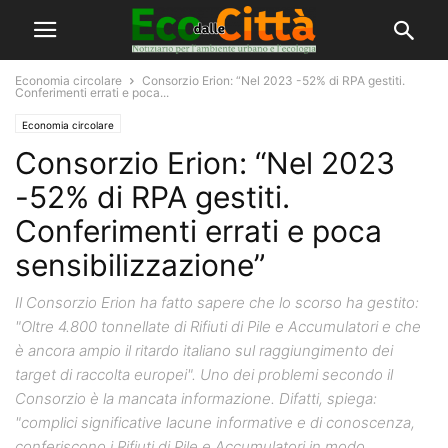
Economia circolare
Consorzio Erion: “Nel 2023 -52% di RPA gestiti.
Conferimenti errati e poca...
Economia circolare
Consorzio Erion: “Nel 2023
-52% di RPA gestiti.
Conferimenti errati e poca
sensibilizzazione”
Il Consorzio Erion ha fatto sapere che lo scorso ha gestito:
"Oltre 4.800 tonnellate di Rifiuti di Pile e Accumulatori e che
è ancora ampio il ritardo italiano sul raggiungimento dei
target di raccolta europei". Uno dei problemi secondo il
Consorzio è la mancata informazione. Difatti, spiega:
"complici significative lacune informative e di conoscenza,
conferiscono i Rifiuti di Pile e Accumulatori in modo