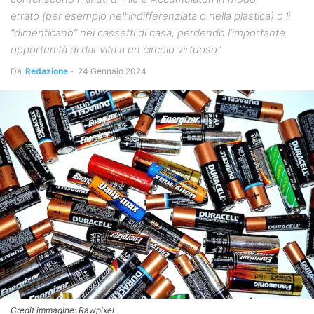
errato (per esempio nell’indifferenziata o nella plastica) o li
“dimenticano” nei cassetti di casa, perdendo l’importante
opportunità di dar vita a un circolo virtuoso"
Da
Redazione
-
24 Gennaio 2024
Credit immagine: Rawpixel