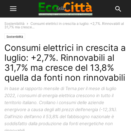
Sostenibilità
Consumi elettrici in crescita a luglio: +2,7%. Rinnovabili al
31,7% ma cresce...
Sostenibilità
Consumi elettrici in crescita a
luglio: +2,7%. Rinnovabili al
31,7% ma cresce del 13,8%
quella da fonti non rinnovabili
In base al rapporto mensile di Terna per il mese di luglio
2022, i consumi di energia elettrica crescono in tutto il
territorio italiano. Crollano i consumi delle aziende
energivore a causa degli alti prezzi dell’energia (-12,3%).
Dall’inizio dell’anno il 53,8% del fabbisogno nazionale è
soddisfatto dalla produzione da fonti energetiche non
rinnovabili