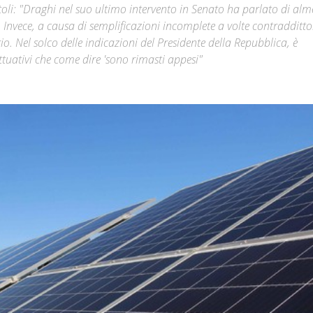
toli: "Draghi nel suo ultimo intervento in Senato ha parlato di al
 Invece, a causa di semplificazioni incomplete a volte contradditto
Città
o. Nel solco delle indicazioni del Presidente della Repubblica, è
attuativi che come dire 'sono rimasti appesi"