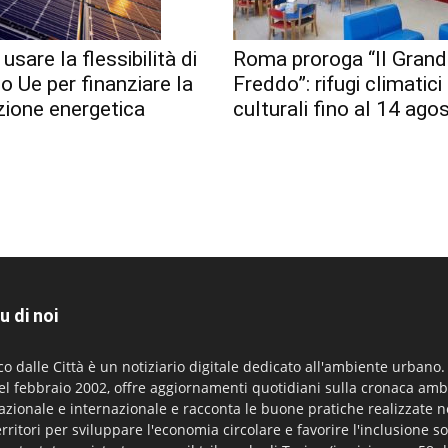
usare la flessibilità di
Roma proroga “Il Gran
io Ue per finanziare la
Freddo”: rifugi climatici
zione energetica
culturali fino al 14 ago
u di noi
co dalle Città è un notiziario digitale dedicato all'ambiente urbano
el febbraio 2002, offre aggiornamenti quotidiani sulla cronaca amb
azionale e internazionale e racconta le buone pratiche realizzate n
erritori per sviluppare l'economia circolare e favorire l'inclusione so