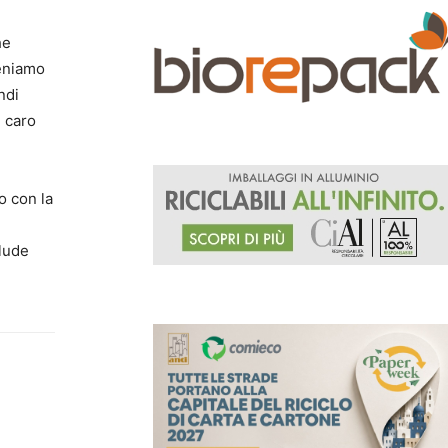
he
teniamo
ndi
l caro
o con la
clude