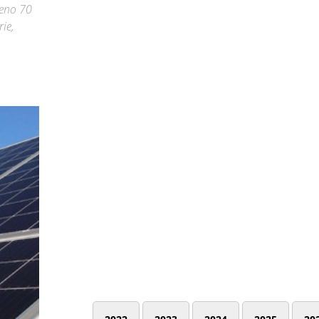
meno 70
rie,