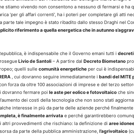
che stiamo vivendo non consentono a nessuno di fermarsi e ha q
ica ‘per gli affari correnti’, ha i poteri per completare gli atti ne
tra parte tale impegno è stato ribadito dallo stesso Draghi nel Co
splicito riferimento a quella energetica che in autunno s’aggra
Repubblica, è indispensabile che il Governo emani tutti i
decreti
prosegue
Livio de Santoli
– A partire dal
Decreto Biometano
pro
uropeo; quelli sulle
comunità energetiche
per cui è indispensab
ARERA
, cui dovranno seguire immediatamente i
bandi del MITE p
con forza da oltre 100 associazioni di imprese e del terzo settor
si dovranno fermare poi
le aste per eolico e fotovoltaico
che sin
aumento dei costi della tecnologia che non sono stati aggiorn
alche interesse in più da parte delle aziende perché finalmente
ompleta, è finalmente arrivata
e perché garantirebbero comun
ti altri provvedimenti che rischiano: la definizione di
aree idone
risorsa da parte della pubblica amministrazione,
l’agrivoltaico
(cu