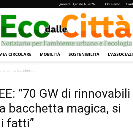
giovedì, Agosto 6, 2026
Chi siamo
Cont
IA CIRCOLARE
MOBILITÀ
SOSTENIBILITÀ
L’ASSOCIAZ
Eco
no con la bacchetta...
: “70 GW di rinnovabili
la bacchetta magica, si
dalle
 fatti”