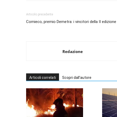
Articolo precedente
Comieco, premio Demetra: i vincitori della II edizione
Redazione
Articoli correlati
Scopri dall'autore