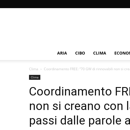
ARIA
CIBO
CLIMA
ECONOM
Clima
Coordinamento FREE: “70 GW di rinnovabili non si crea
Clima
Coordinamento FREE
non si creano con 
passi dalle parole ai