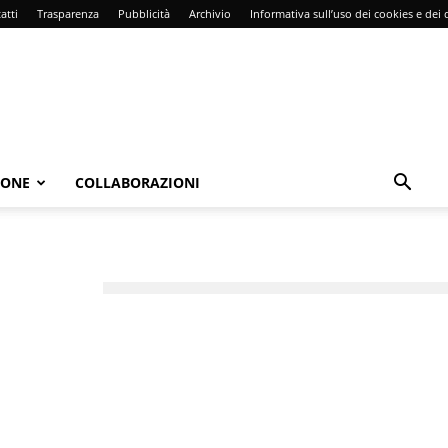
atti
Trasparenza
Pubblicità
Archivio
Informativa sull’uso dei cookies e dei d
IONE
COLLABORAZIONI