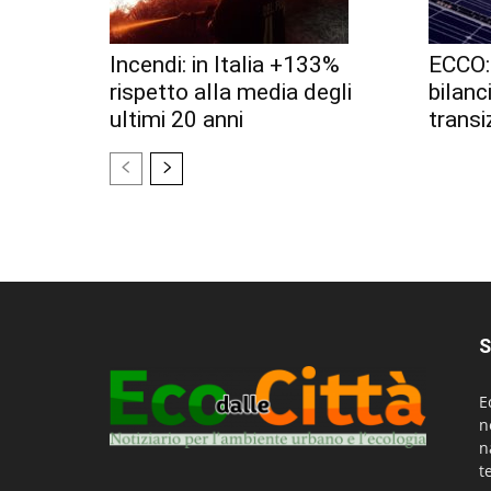
Incendi: in Italia +133%
ECCO: 
rispetto alla media degli
bilanc
ultimi 20 anni
transi
S
E
n
n
t