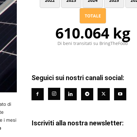
2022
2023
2024
2025
20
TOTALE
610.064 kg
Di beni transitati su BringTheFood
Seguici sui nostri canali social:
ato di
te
e i mesi
Iscriviti alla nostra newsletter:
e