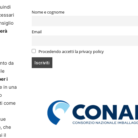
uindi
Nome e cognome
cessari
nsiglio
verà
Email
Procedendo accetti la privacy policy
nto da
ile
er i
e in una
o
ati come
que
e
, che
i il