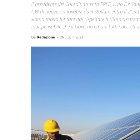
Il presidente del Coordinamento FREE, Livio De San
GW di nuove rinnovabili da installare entro il 2030.
siamo molto lontani dal rispettare il ritmo necessari
indispensabile che il Governo emani tutti i decreti 
Da
Redazione
-
26 Luglio 2022