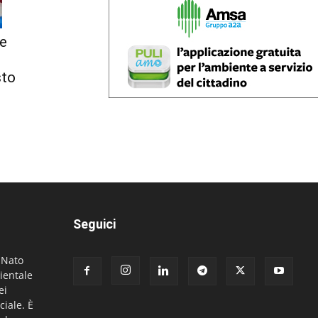
de
sto
Seguici
. Nato
ientale
ei
ciale. È