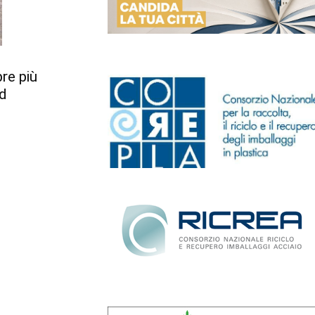
re più
ed