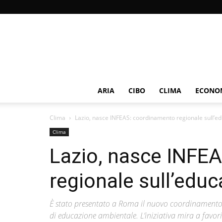
ARIA
CIBO
CLIMA
ECONOM
Clima
Lazio, nasce INFEAS: coordinamento regionale sull’e
Clima
Lazio, nasce INFE
regionale sull’edu
È stato presentato a Roma il nuovo coordinamento r
di educazione ambientale. L’iniziativa mira a favorire