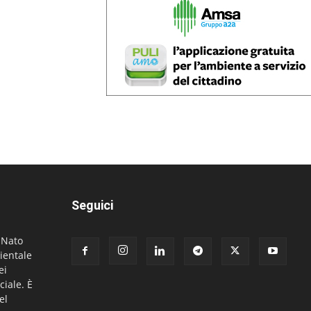
Seguici
. Nato
ientale
ei
ciale. È
el