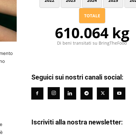
2022
2023
2024
2025
20
TOTALE
610.064 kg
Di beni transitati su BringTheFood
amento
gno
Seguici sui nostri canali social:
Iscriviti alla nostra newsletter:
le
 è