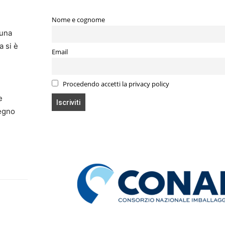
Nome e cognome
 una
a si è
Email
Procedendo accetti la privacy policy
e
pegno