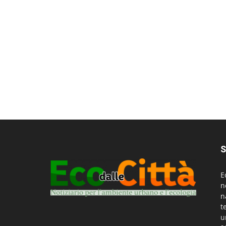
S
E
n
n
t
u