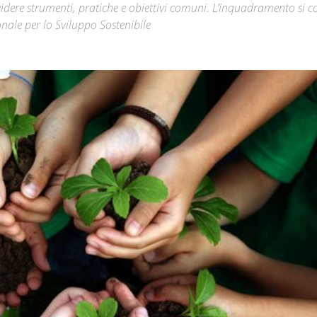
videre strumenti, pratiche e obiettivi comuni. L’inquadramento si c
nale per lo Sviluppo Sostenibile
Città