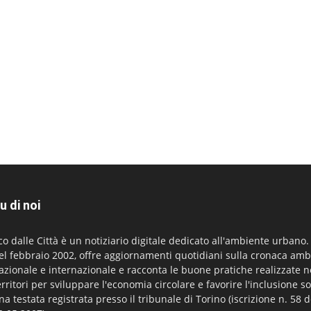
u di noi
co dalle Città è un notiziario digitale dedicato all'ambiente urbano
el febbraio 2002, offre aggiornamenti quotidiani sulla cronaca amb
azionale e internazionale e racconta le buone pratiche realizzate n
erritori per sviluppare l'economia circolare e favorire l'inclusione so
na testata registrata presso il tribunale di Torino (iscrizione n. 58 d