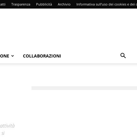
atti
Trasparenza
Pubblicità
Archivio
Informativa sull’uso dei cookies e dei d
IONE
COLLABORAZIONI
ttività
 si