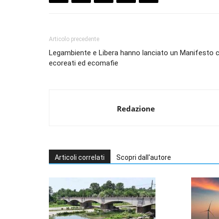
Articolo precedente
Legambiente e Libera hanno lanciato un Manifesto 
ecoreati ed ecomafie
Redazione
Articoli correlati
Scopri dall'autore