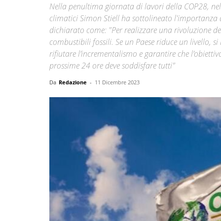
Nella penultima giornata di lavori della COP28, nel
climatici Simon Stiell ha sottolineato l'importanza di
dichiarato come: "Per realizzare una rivoluzione de
combustibili fossili. Se un Paese riduce un livello, s
rifiutare l’incrementalismo e garantire che l’obietti
prossime 24 ore deve soddisfare tutti"
Da
Redazione
-
11 Dicembre 2023