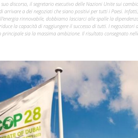
 suo discorso, il segretario esecutivo delle Nazioni Unite sui camb
 arrivare a dei negoziati che siano positivi per tutti i Paesi. Infatti
Città
ll’energia rinnovabile, dobbiamo lasciarci alle spalle la dipendenz
i riduce la capacità di raggiungere il successo di tutti. I negoziatori
vo principale sia la massima ambizione. Il risultato consegnato nell