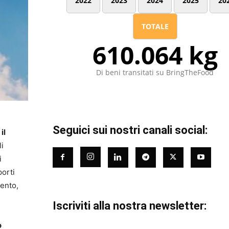
2022
2023
2024
2025
20
TOTALE
610.064 kg
Di beni transitati su BringTheFood
Seguici sui nostri canali social:
,
il
li
i
porti
mento,
Iscriviti alla nostra newsletter:
o