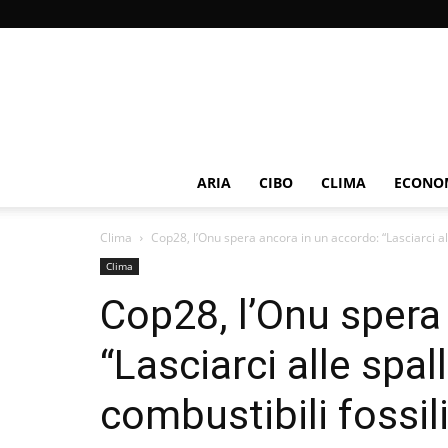
ARIA
CIBO
CLIMA
ECONOM
Clima
Cop28, l’Onu spera ancora in un accordo: “Lasciarci al
Clima
Cop28, l’Onu spera
“Lasciarci alle spa
combustibili fossili