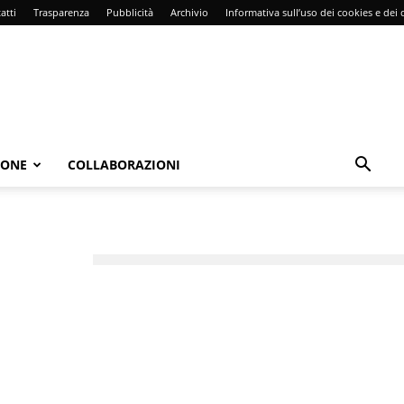
atti
Trasparenza
Pubblicità
Archivio
Informativa sull’uso dei cookies e dei d
IONE
COLLABORAZIONI