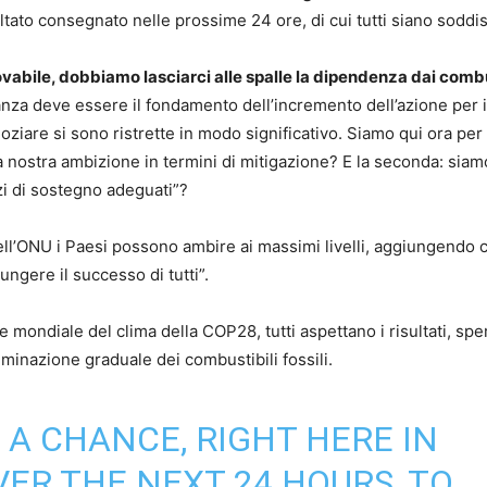
ultato consegnato nelle prossime 24 ore, di cui tutti siano soddisf
ovabile, dobbiamo lasciarci alle spalle la dipendenza dai combu
nza deve essere il fondamento dell’incremento dell’azione per i
egoziare si sono ristrette in modo significativo. Siamo qui ora per
la nostra ambizione in termini di mitigazione? E la seconda: siam
i di sostegno adeguati”?
dell’ONU i Paesi possono ambire ai massimi livelli, aggiungendo 
iungere il successo di tutti”.
e mondiale del clima della COP28, tutti aspettano i risultati, sp
iminazione graduale dei combustibili fossili.
A CHANCE, RIGHT HERE IN
ER THE NEXT 24 HOURS, TO