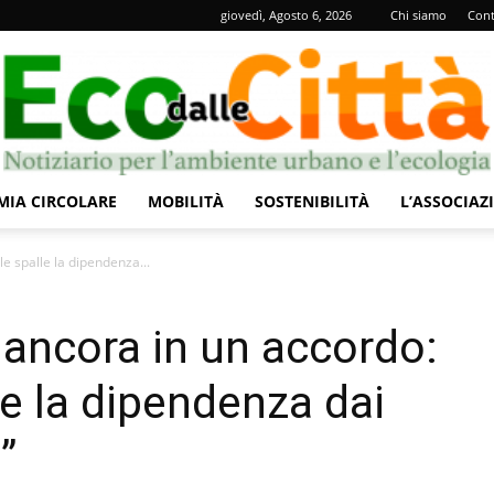
giovedì, Agosto 6, 2026
Chi siamo
Cont
IA CIRCOLARE
MOBILITÀ
SOSTENIBILITÀ
L’ASSOCIAZ
Eco
le spalle la dipendenza...
 ancora in un accordo:
lle la dipendenza dai
dalle
”