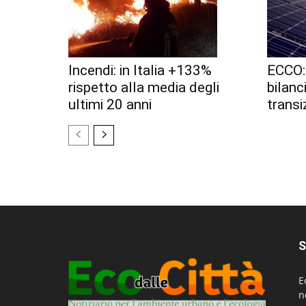
Incendi: in Italia +133%
ECCO: 
rispetto alla media degli
bilanc
ultimi 20 anni
transi
S
E
n