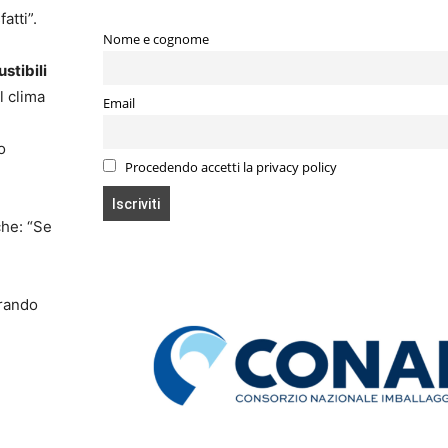
atti”.
Nome e cognome
stibili
l clima
Email
o
Procedendo accetti la privacy policy
che: “Se
erando