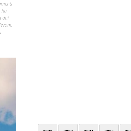
iamenti
, ha
a dai
 devono
e