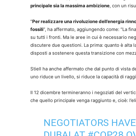
principale sia la massima ambizione
, con un ris
“
Per realizzare una rivoluzione dell’energia rinn
fossili
”, ha affermato, aggiungendo come: “La fina
su tutti i fronti. Ma le aree in cui è necessario n
discutere due questioni. La prima: quanto è alta 
disposti a sostenere questa transizione con mezz
Stiell ha anche affermato che dal punto di vista 
uno riduce un livello, si riduce la capacità di ragg
Il 12 dicembre termineranno i negoziati del vertic
che quello principale venga raggiunto e, cioè: l’el
NEGOTIATORS HAVE 
DUBAI AT
#COP28
OV