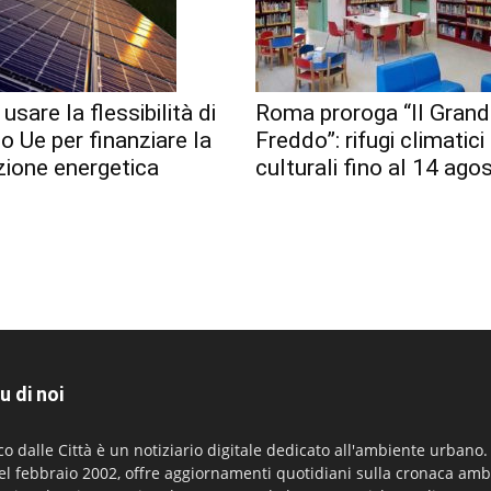
usare la flessibilità di
Roma proroga “Il Gran
io Ue per finanziare la
Freddo”: rifugi climatici
zione energetica
culturali fino al 14 ago
u di noi
co dalle Città è un notiziario digitale dedicato all'ambiente urbano
el febbraio 2002, offre aggiornamenti quotidiani sulla cronaca amb