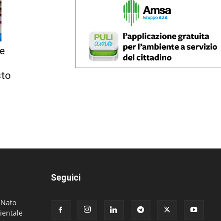
de
sto
Seguici
. Nato
ientale