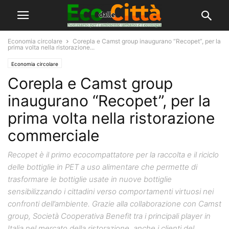
Economia circolare
Corepla e Camst group inaugurano “Recopet”, per la
prima volta nella ristorazione...
Economia circolare
Corepla e Camst group
inaugurano “Recopet”, per la
prima volta nella ristorazione
commerciale
Recopet è il primo ecocompattatore per la raccolta e il riciclo
delle bottiglie in PET a uso alimentare che permette di
trasformare le bottiglie usate in nuove bottiglie
sensibilizzando i cittadini verso comportamenti virtuosi nei
confronti dell’ambiente. Grazie alla collaborazione con Camst
group, Società Cooperativa Benefit tra i principali player in
Italia nel mercato della ristorazione, anche i clienti del