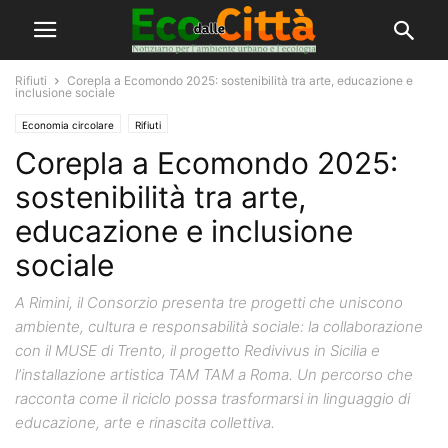
Rifiuti
Corepla a Ecomondo 2025: sostenibilità tra arte, educazione e
inclusione sociale
Economia circolare
Rifiuti
Corepla a Ecomondo 2025:
sostenibilità tra arte,
educazione e inclusione
sociale
A Rimini, il Consorzio presenta tre progetti che uniscono
ambiente, cultura e responsabilità sociale: la collaborazione
con il MUSE di Trento, il progetto Redivivus in Sicilia e
l’installazione artistica TAM TAM a Roma. Un percorso che
racconta come il riciclo possa trasformarsi in linguaggio di
educazione, arte e rinascita collettiva.