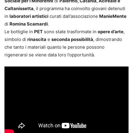
Sociale per i Minorenni
di
Palermo, Catania, Acireale e
Caltanissetta
, il programma ha coinvolto giovani detenuti
in
laboratori artistici
curati dall’associazione
ManieMente
di
Romina Scamardi
.
Le bottiglie in
PET
sono state trasformate in
opere d’arte
,
simbolo di
rinascita
e
seconda possibilità
, dimostrando
che tanto i materiali quanto le persone possono
rigenerarsi se viene data loro l’opportunità.