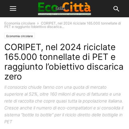
Economia circolare
CORIPET, nel 2024 riciclate 165.000 tonnellate di
PET e raggiunto l’obiettivo discarica...
Economia circolare
CORIPET, nel 2024 riciclate
165.000 tonnellate di PET e
raggiunto l’obiettivo discarica
zero
Il consorzio chiude l’anno con una quota di mercato
superiore al 52%, oltre 160 milioni di euro di fatturato e una
rete di raccolta che copre quasi tutta la popolazione italiana.
Cresce anche il numero di eco-compattatori e si consolida il
sistema “bottle to bottle” per il riciclo diretto delle bottiglie in
PET