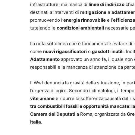
infrastrutture, ma manca di
linee di indirizzo
chiar
destinati a interventi di
mitigazione
e
adattame
promuovendo l’
energia rinnovabile
e l’
efficienz
tutelando le
condizioni ambientali
necessarie per
La nota sottolinea che è fondamentale evitare di 
come
nuovi rigassificatori
o
gasdotti inutili
. Ino
Adattamento
approvato un anno fa, il quale non 
responsabili e la mancanza di attenzione da part
Il Wwf denuncia la gravità della situazione, in par
l’urgenza di agire. Secondo i climatologi, il te
vite umane
e ridurre la sofferenza causata dal ri
tra combustibili fossili e opportunità mancate: l
Camera dei Deputati
a Roma, organizzata da
Gre
Italia
.