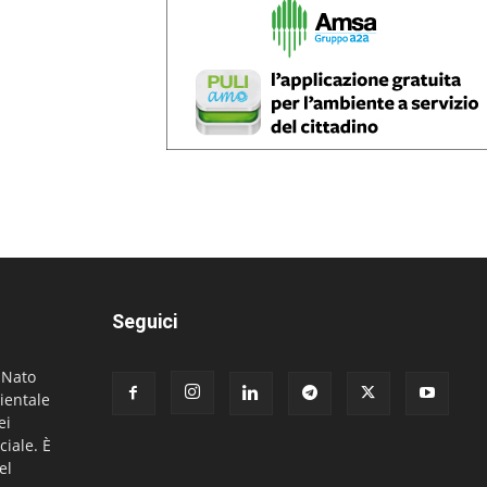
Seguici
. Nato
ientale
ei
ciale. È
el