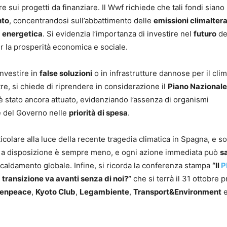
e sui progetti da finanziare. Il Wwf richiede che tali fondi siano
nto
, concentrandosi sull’abbattimento delle
emissioni climaltera
a energetica
. Si evidenzia l’importanza di investire nel
futuro
del
 la prosperità economica e sociale.
investire in
false soluzioni
o in infrastrutture dannose per il clim
ltre, si chiede di riprendere in considerazione il
Piano Nazionale
è stato ancora attuato, evidenziando l’assenza di organismi
e del Governo nelle
priorità di spesa
.
ticolare alla luce della recente tragedia climatica in Spagna, e so
mpo a disposizione è sempre meno, e ogni azione immediata può
s
scaldamento globale. Infine, si ricorda la conferenza stampa
“Il
P
a transizione va avanti senza di noi?”
che si terrà il 31 ottobre p
enpeace
,
Kyoto Club
,
Legambiente
,
Transport&Environment