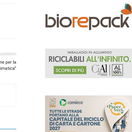
successivo
ne per la
limatica”