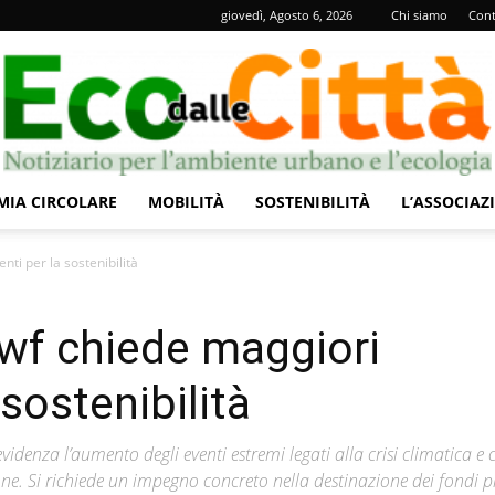
giovedì, Agosto 6, 2026
Chi siamo
Cont
IA CIRCOLARE
MOBILITÀ
SOSTENIBILITÀ
L’ASSOCIAZ
Eco
nti per la sostenibilità
 Wwf chiede maggiori
 sostenibilità
dalle
denza l’aumento degli eventi estremi legati alla crisi climatica e c
zione. Si richiede un impegno concreto nella destinazione dei fondi pr