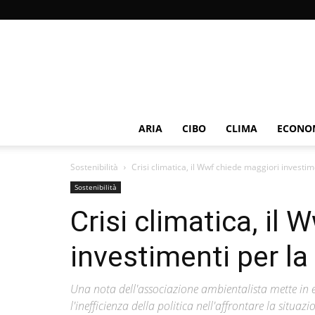
ARIA
CIBO
CLIMA
ECONOM
Sostenibilità
Crisi climatica, il Wwf chiede maggiori investime
Sostenibilità
Crisi climatica, il
investimenti per la
Una nota dell'associazione ambientalista mette in evi
l'inefficienza della politica nell'affrontare la situa