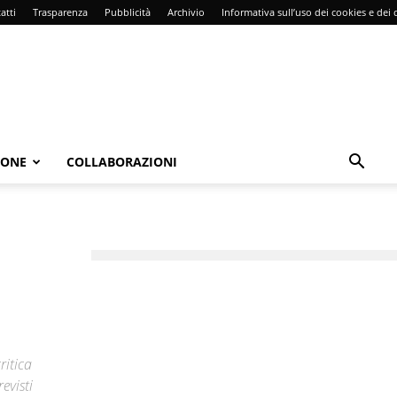
atti
Trasparenza
Pubblicità
Archivio
Informativa sull’uso dei cookies e dei d
IONE
COLLABORAZIONI
ritica
evisti