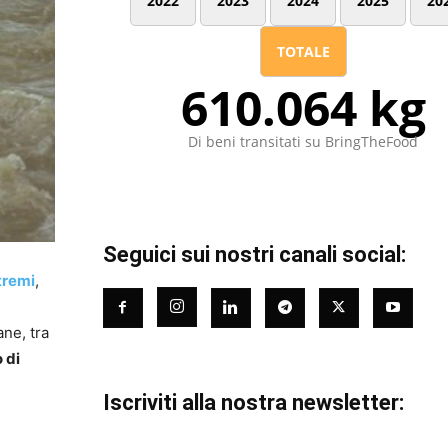
2022
2023
2024
2025
20
TOTALE
610.064 kg
Di beni transitati su BringTheFood
Seguici sui nostri canali social:
tremi
,
ane, tra
 di
Iscriviti alla nostra newsletter: