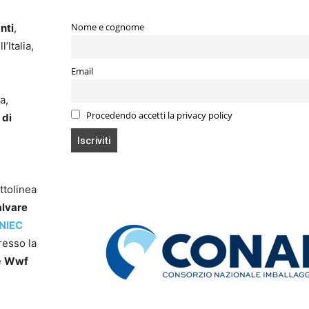
Nome e cognome
nti
,
l’Italia,
Email
a,
Procedendo accetti la privacy policy
 di
ttolinea
alvare
NIEC
resso la
e
Wwf