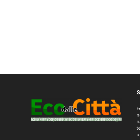
S
E
n
n
t
u