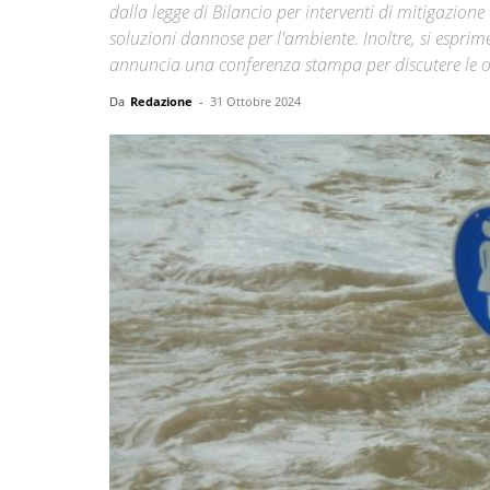
dalla legge di Bilancio per interventi di mitigazion
soluzioni dannose per l'ambiente. Inoltre, si esprim
annuncia una conferenza stampa per discutere le opp
Da
Redazione
-
31 Ottobre 2024