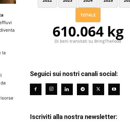
2022
2023
2024
2025
20
ta
TOTALE
effluvi
610.064 kg
 diventa
Di beni transitati su BringTheFood
 la
Seguici sui nostri canali social:
l
 da
risorse
Iscriviti alla nostra newsletter: