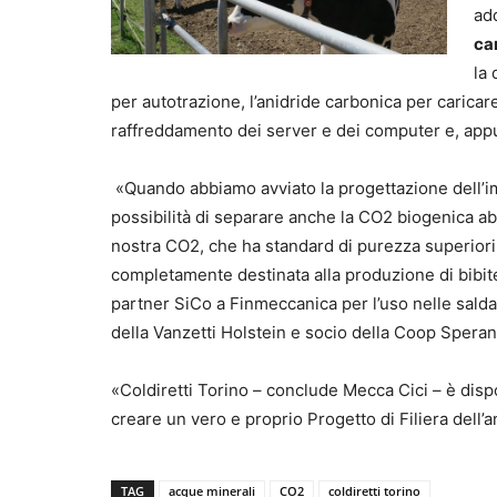
add
ca
la 
per autotrazione, l’anidride carbonica per caricare
raffreddamento dei server e dei computer e, appu
«Quando abbiamo avviato la progettazione dell’im
possibilità di separare anche la CO2 biogenica abb
nostra CO2, che ha standard di purezza superiori a
completamente destinata alla produzione di bibite
partner SiCo a Finmeccanica per l’uso nelle salda
della Vanzetti Holstein e socio della Coop Speran
«Coldiretti Torino – conclude Mecca Cici – è dispon
creare un vero e proprio Progetto di Filiera dell’
TAG
acque minerali
CO2
coldiretti torino