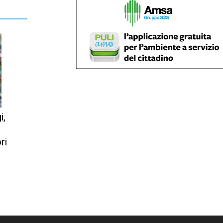
i,
n
ri