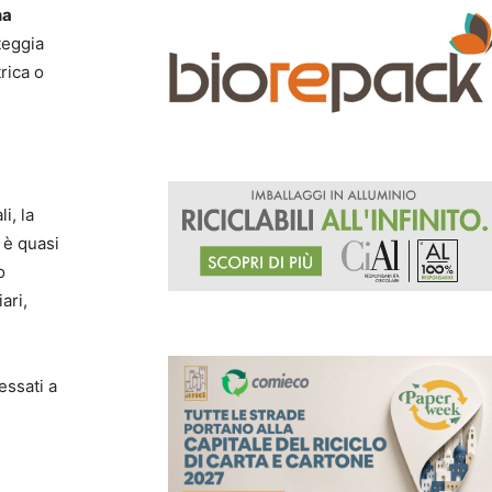
na
teggia
rica o
i, la
 è quasi
o
iari,
essati a