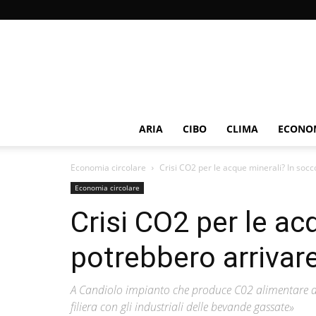
ARIA
CIBO
CLIMA
ECONOM
Economia circolare
Crisi CO2 per le acque minerali? In socco
Economia circolare
Crisi CO2 per le ac
potrebbero arrivare 
A Candiolo impianto che produce C02 alimentare dagl
filiera con gli industriali delle bevande gassate»