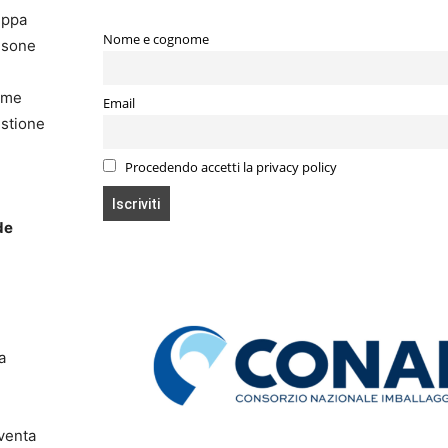
uppa
Nome e cognome
risone
tame
Email
estione
e
Procedendo accetti la privacy policy
de
a
iventa