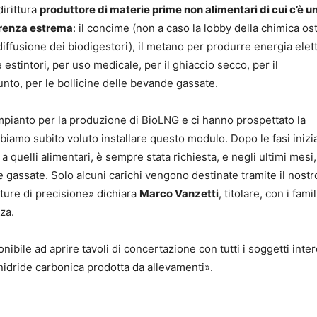
irittura
produttore di materie prime non alimentari di cui c’è u
renza estrema
: il concime (non a caso la lobby della chimica os
diffusione dei biodigestori), il metano per produrre energia elett
 estintori, per uso medicale, per il ghiaccio secco, per il
nto, per le bollicine delle bevande gassate.
pianto per la produzione di BioLNG e ci hanno prospettato la
iamo subito voluto installare questo modulo. Dopo le fasi inizial
 quelli alimentari, è sempre stata richiesta, e negli ultimi mesi,
 gassate. Solo alcuni carichi vengono destinate tramite il nostr
ture di precisione» dichiara
Marco Vanzetti
, titolare, con i famil
za.
ibile ad aprire tavoli di concertazione con tutti i soggetti inter
anidride carbonica prodotta da allevamenti».