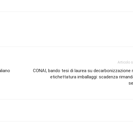
Articolo 
aliano
CONAI, bando tesi di laurea su decarbonizzazione r
etichettatura imballaggi: scadenza rimand
s