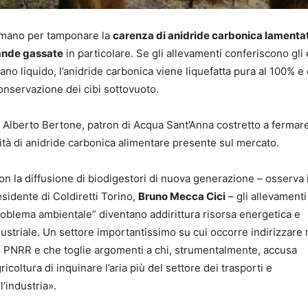
a mano per tamponare la
carenza di anidride carbonica lamenta
vande gassate
in particolare. Se gli allevamenti conferiscono gli 
no liquido, l’anidride carbonica viene liquefatta pura al 100% e
 conservazione dei cibi sottovuoto.
d Alberto Bertone, patron di Acqua Sant’Anna costretto a fermare
ità di anidride carbonica alimentare presente sul mercato.
n la diffusione di biodigestori di nuova generazione – osserva i
sidente di Coldiretti Torino,
Bruno Mecca Cici
– gli allevamenti
roblema ambientale” diventano addirittura risorsa energetica e
ustriale. Un settore importantissimo su cui occorre indirizzare 
l PNRR e che toglie argomenti a chi, strumentalmente, accusa
gricoltura di inquinare l’aria più del settore dei trasporti e
l’industria».