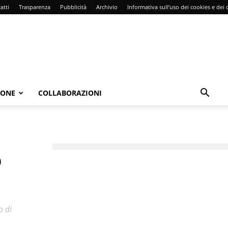
atti
Trasparenza
Pubblicità
Archivio
Informativa sull’uso dei cookies e dei d
IONE
COLLABORAZIONI
o
o di