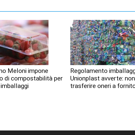
no Meloni impone
Regolamento imballagg
o di compostabilità per
Unionplast avverte: no
 imballaggi
trasferire oneri a fornito