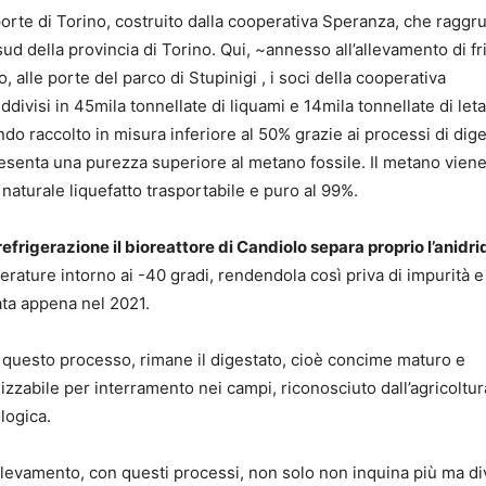
 porte di Torino, costruito dalla cooperativa Speranza, che raggr
 sud della provincia di Torino. Qui, ~annesso all’allevamento di f
, alle porte del parco di Stupinigi , i soci della cooperativa
ddivisi in 45mila tonnellate di liquami e 14mila tonnellate di le
ndo raccolto in misura inferiore al 50% grazie ai processi di dig
esenta una purezza superiore al metano fossile. Il metano vien
naturale liquefatto trasportabile e puro al 99%.
efrigerazione il bioreattore di Candiolo separa proprio l’anidri
erature intorno ai -40 gradi, rendendola così priva di impurità e
ata appena nel 2021.
 questo processo, rimane il digestato, cioè concime maturo e
lizzabile per interramento nei campi, riconosciuto dall’agricoltur
logica.
allevamento, con questi processi, non solo non inquina più ma d