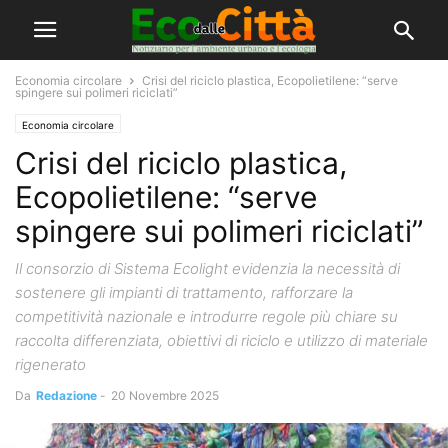
Economia circolare
Crisi del riciclo plastica, Ecopolietilene: “serve
spingere sui polimeri riciclati”
Economia circolare
Crisi del riciclo plastica,
Ecopolietilene: “serve
spingere sui polimeri riciclati”
Il consorzio di Sistema Ecolight evidenzia la necessità di
sostenere gli impianti di trattamento, rafforzare la
competitività nazionale e introdurre regole più chiare su
raccolta differenziata, obiettivi di riciclo e utilizzo di materiale
rigenerato
Da
Redazione
-
20 Novembre 2025