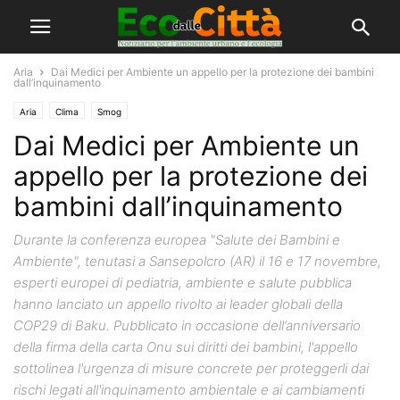
Aria
Dai Medici per Ambiente un appello per la protezione dei bambini
dall’inquinamento
Aria
Clima
Smog
Dai Medici per Ambiente un
appello per la protezione dei
bambini dall’inquinamento
Durante la conferenza europea "Salute dei Bambini e
Ambiente", tenutasi a Sansepolcro (AR) il 16 e 17 novembre,
esperti europei di pediatria, ambiente e salute pubblica
hanno lanciato un appello rivolto ai leader globali della
COP29 di Baku. Pubblicato in occasione dell’anniversario
della firma della carta Onu sui diritti dei bambini, l'appello
sottolinea l'urgenza di misure concrete per proteggerli dai
rischi legati all'inquinamento ambientale e ai cambiamenti