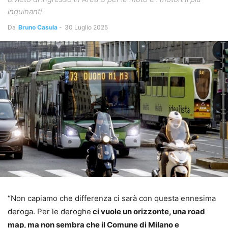
inquinanti
Da
Bruno Casula
-
30 Luglio 2025
“Non capiamo che differenza ci sarà con questa ennesima
deroga. Per le deroghe
ci vuole un orizzonte, una road
map, ma non sembra che il Comune di Milano e