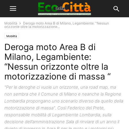
Mobilità
Deroga moto Area B di Milano, Legambiente: “Nessun
orizzonte oltre la motorizzazione...
Mobilità
Deroga moto Area B di
Milano, Legambiente:
“Nessun orizzonte oltre la
motorizzazione di massa “
"Per le deroghe ci vuole un orizzonte, una road map, ma
non sembra che il Comune di Milano e neanche la Regione
Lombardia propongano uno scenario diverso da quello della
motorizzazione di massa". Così Federico del Prete,
responsabile mobilità di Legambiente Lombardia, sulla
decisione dell’amministrazione Sala di rinviare di un anno il
divieto di ingresso in Area B per le moto e i motorini più