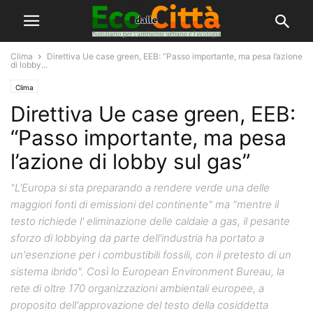
Clima
Direttiva Ue case green, EEB: “Passo importante, ma pesa l’azione
di lobby...
Clima
Direttiva Ue case green, EEB:
“Passo importante, ma pesa
l’azione di lobby sul gas”
"L'Europa si sta preparando a rendere verde una delle
maggiori fonti di emissioni del continente" ma "mentre il
testo richiede l' eliminazione delle caldaie a gas, il pesante
sforzo di lobbying da parte dell'industria ha portato a
un'esenzione per i combustibili fossili, con il pretesto di un
sistema ibrido". Così lo European Environment Bureau, la
rete di oltre 170 organizzazioni ambientali europee, a
proposito dell'approvazione del testo della cosiddetta