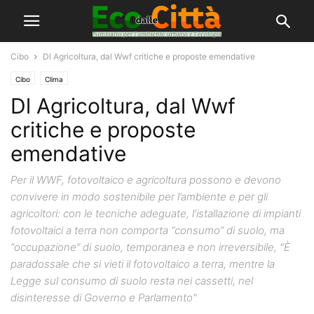
Cibo
Dl Agricoltura, dal Wwf critiche e proposte emendative
Cibo
Clima
Dl Agricoltura, dal Wwf
critiche e proposte
emendative
Per il WWF, fotovoltaico e agricoltura possono e devono
convivere in modo sostenibile per l’ambiente e per gli
agricoltori: con le tecniche adeguate, l’istallazione di impianti
fotovoltaici a terra non comporta “consumo” di suolo, ma
“occupazione” di suolo, temporanea e non irreversibile, "È
paradossale che si vieti il fotovoltaico a terra, mentre la
Legge sul consumo di suolo resta nei cassetti, nel
disinteresse di Governo e Parlamento"