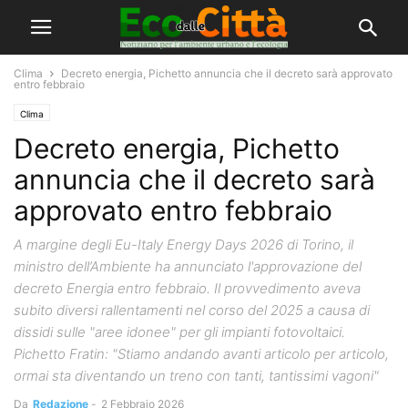
Clima
Decreto energia, Pichetto annuncia che il decreto sarà approvato
entro febbraio
Clima
Decreto energia, Pichetto
annuncia che il decreto sarà
approvato entro febbraio
A margine degli Eu-Italy Energy Days 2026 di Torino, il
ministro dell’Ambiente ha annunciato l'approvazione del
decreto Energia entro febbraio. Il provvedimento aveva
subito diversi rallentamenti nel corso del 2025 a causa di
dissidi sulle "aree idonee" per gli impianti fotovoltaici.
Pichetto Fratin: "Stiamo andando avanti articolo per articolo,
ormai sta diventando un treno con tanti, tantissimi vagoni"
Da
Redazione
-
2 Febbraio 2026