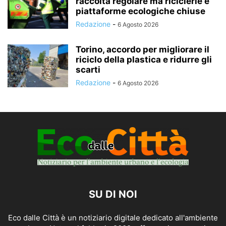
raccolta regolare ma riciclerie e
piattaforme ecologiche chiuse
Redazione
-
6 Agosto 2026
Torino, accordo per migliorare il
riciclo della plastica e ridurre gli
scarti
Redazione
-
6 Agosto 2026
SU DI NOI
Eco dalle Città è un notiziario digitale dedicato all'ambiente