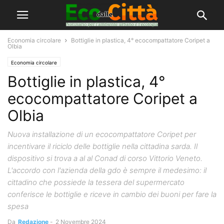
Economia circolare
Bottiglie in plastica, 4° ecocompattatore Coripet a
Olbia
Economia circolare
Bottiglie in plastica, 4°
ecocompattatore Coripet a
Olbia
Nuova installazione di un ecocompattatore Coripet per
incentivare il riciclo delle bottiglie nella cittadina sarda. Il
dispositivo si trova a al al Conad di corso Vittorio Veneto.
L'accordo con l'azienda della gdo è sempre il medesimo: il
cittadino che possiede la tessera del supermercato
conferisce le bottiglie e riceve in cambio dei buoni per fare la
spesa
Da
Redazione
-
2 Novembre 2024