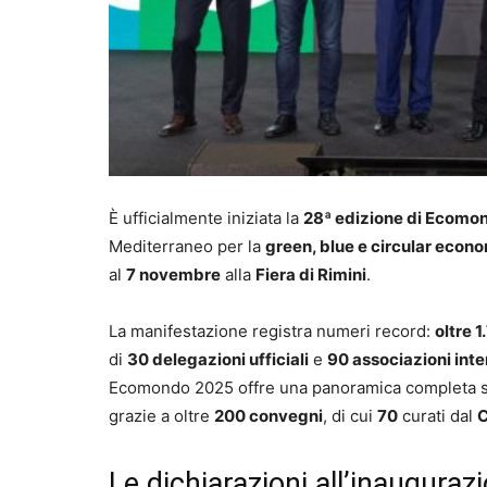
È ufficialmente iniziata la
28ª edizione di Ecomo
Mediterraneo per la
green, blue e circular econ
al
7 novembre
alla
Fiera di Rimini
.
La manifestazione registra numeri record:
oltre 
di
30 delegazioni ufficiali
e
90 associazioni inte
Ecomondo 2025 offre una panoramica completa 
grazie a oltre
200 convegni
, di cui
70
curati dal
C
Le dichiarazioni all’inaugurazi