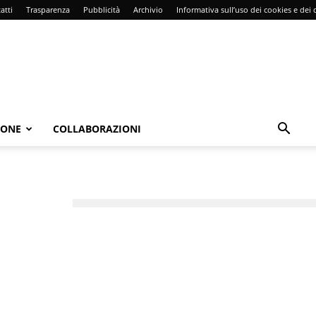
atti
Trasparenza
Pubblicità
Archivio
Informativa sull’uso dei cookies e dei d
IONE
COLLABORAZIONI