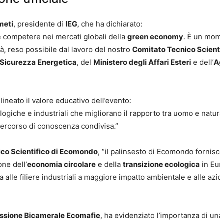
meti
, presidente di
IEG
, che ha dichiarato:
le competere nei mercati globali della
green economy
. È un mom
tà, reso possibile dal lavoro del nostro
Comitato Tecnico Scient
a Sicurezza Energetica
, del
Ministero degli Affari Esteri
e dell’
A
lineato il valore educativo dell’evento:
ogiche e industriali che migliorano il rapporto tra uomo e natur
n percorso di conoscenza condivisa.”
co Scientifico di Ecomondo
, “il palinsesto di Ecomondo fornis
ne dell’
economia circolare
e della
transizione ecologica
in Eu
 alle filiere industriali a maggiore impatto ambientale e alle azi
sione Bicamerale Ecomafie
, ha evidenziato l’importanza di un