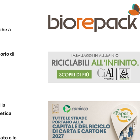
che a
orio di
lla
getica
tato e le