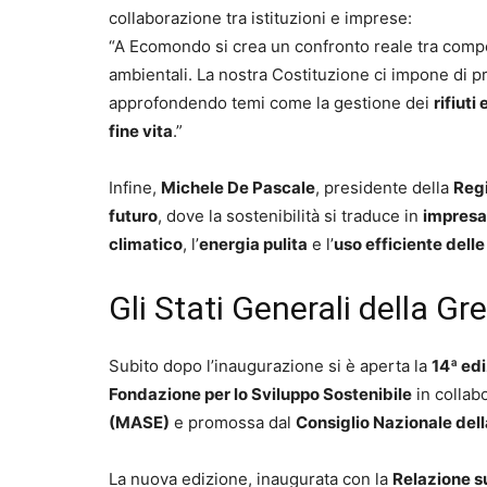
collaborazione tra istituzioni e imprese:
“A Ecomondo si crea un confronto reale tra compet
ambientali. La nostra Costituzione ci impone di p
approfondendo temi come la gestione dei
rifiuti
fine vita
.”
Infine,
Michele De Pascale
, presidente della
Reg
futuro
, dove la sostenibilità si traduce in
impresa
climatico
, l’
energia pulita
e l’
uso efficiente delle
Gli Stati Generali della 
Subito dopo l’inaugurazione si è aperta la
14ª ed
Fondazione per lo Sviluppo Sostenibile
in collab
(MASE)
e promossa dal
Consiglio Nazionale de
La nuova edizione, inaugurata con la
Relazione s