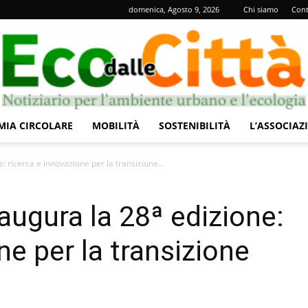
domenica, Agosto 9, 2026
Chi siamo
Cont
IA CIRCOLARE
MOBILITÀ
SOSTENIBILITÀ
L’ASSOCIAZ
Eco
 ricerca e innovazione per la transizione...
ugura la 28ª edizione:
ne per la transizione
dalle