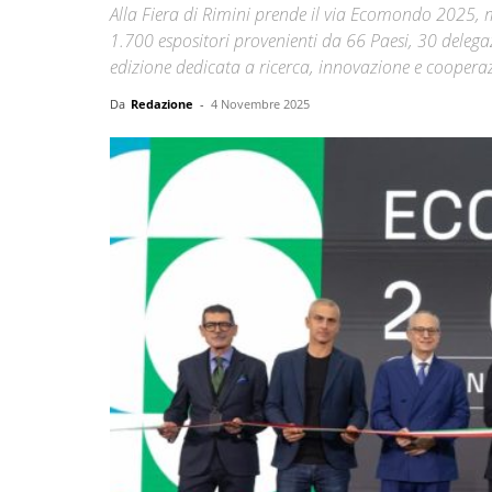
Alla Fiera di Rimini prende il via Ecomondo 2025, m
1.700 espositori provenienti da 66 Paesi, 30 delegaz
edizione dedicata a ricerca, innovazione e cooperaz
Da
Redazione
-
4 Novembre 2025