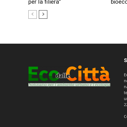
per la filiera”
bioec
S
E
n
n
t
u
2
C