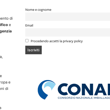
Nome e cognome
ento di
ifico
e
Email
genzia
Procedendo accetti la privacy policy
a,
ce
ropa e
oni di
a