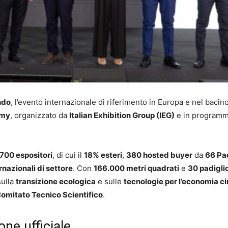
ndo
, l’evento internazionale di riferimento in Europa e nel bacin
omy
, organizzato da
Italian Exhibition Group (IEG)
e in programm
1.700 espositori
, di cui il
18% esteri
,
380 hosted buyer
da
66 Pa
rnazionali di settore
. Con
166.000 metri quadrati
e
30 padigli
sulla
transizione ecologica
e sulle
tecnologie per l’economia ci
omitato Tecnico Scientifico
.
one ufficiale