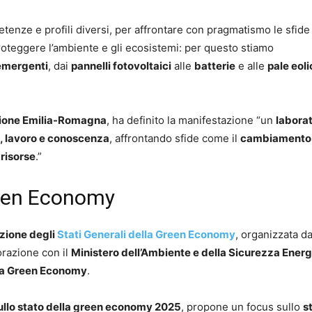
enze e profili diversi, per affrontare con pragmatismo le sfide
roteggere l’ambiente e gli ecosistemi: per questo stiamo
 emergenti
, dai
pannelli fotovoltaici
alle
batterie
e alle
pale eoli
ione Emilia-Romagna
, ha definito la manifestazione “un
laborat
, lavoro e conoscenza
, affrontando sfide come il
cambiamento
 risorse
.”
Green Economy
izione degli
Stati Generali della Green Economy
, organizzata da
orazione con il
Ministero dell’Ambiente e della Sicurezza Ener
lla Green Economy
.
ullo stato della green economy 2025
, propone un focus sullo
s