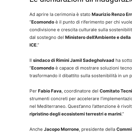
Ad aprire la cerimonia è stato
Maurizio Renzo Er
“
Ecomondo
è il punto di riferimento per chi vuo
condivisione e crescita culturale sulla sostenibili
dal sostegno del
Ministero dell’Ambiente e dell
ICE
.”
Il
sindaco di Rimini Jamil Sadegholvaad
ha sotto
“
Ecomondo
è capace di mostrare soluzioni tecnol
trasformando il dibattito sulla sostenibilità in u
Per
Fabio Fava
, coordinatore del
Comitato Tecni
strumenti concreti per accelerare l’implementazio
nel Mediterraneo. Quest’anno l’attenzione è rivolta
ripristino degli ecosistemi terrestri e marini
.”
Anche
Jacopo Morrone
, presidente della
Commis