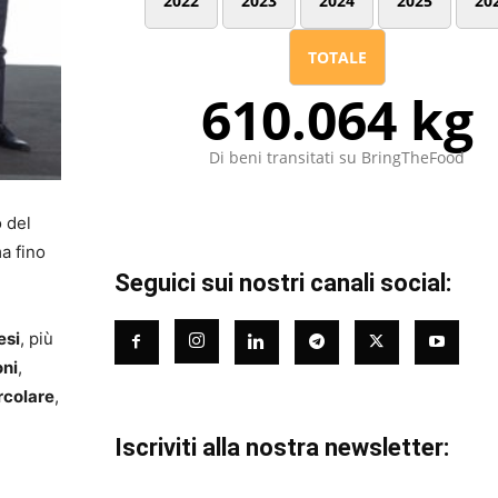
2022
2023
2024
2025
20
TOTALE
610.064 kg
Di beni transitati su BringTheFood
o del
a fino
Seguici sui nostri canali social:
esi
, più
oni
,
rcolare
,
Iscriviti alla nostra newsletter: