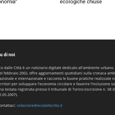
onomia”
ecologiche chiuse
u di noi
co dalle Città è un notiziario digitale dedicato all'ambiente urbano
el febbraio 2002, offre aggiornamenti quotidiani sulla cronaca amb
azionale e internazionale e racconta le buone pratiche realizzate n
erritori per sviluppare l'economia circolare e favorire l'inclusione so
na testata registrata presso il tribunale di Torino (iscrizione n. 58 d
2.05.2007).
ontattaci:
redazione@ecodallecitta.it