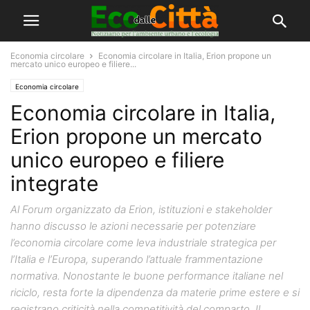
Economia circolare
Economia circolare in Italia, Erion propone un
mercato unico europeo e filiere...
Economia circolare
Economia circolare in Italia,
Erion propone un mercato
unico europeo e filiere
integrate
Al Forum organizzato da Erion, istituzioni e stakeholder
hanno discusso le azioni necessarie per potenziare
l’economia circolare come leva industriale strategica per
l’Italia e l’Europa, superando l’attuale frammentazione
normativa. Nonostante le buone performance italiane nel
riciclo, resta forte la dipendenza da materie prime estere e si
registrano criticità nella competitività del comparto. Il