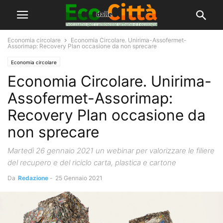
Economia circolare
Economia Circolare. Unirima-Assofermet-
Assorimap: Recovery Plan occasione da non sprecare
Economia circolare
Economia Circolare. Unirima-
Assofermet-Assorimap:
Recovery Plan occasione da
non sprecare
Martedì 26 gennaio 2021 un webinar per valorizzare le filiere
del recupero e del riciclo carta, plastica e cartone
Da
Redazione
-
25 Gennaio 2021