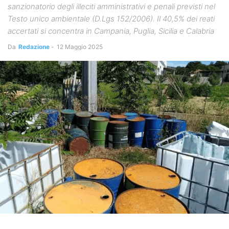
sanzionatorio degli illeciti amministrativi e penali previsti nel
Testo unico ambientale (D.Lgs 152/2006). Il 40,5% dei reati
accertati si concentra in Campania, Puglia, Sicilia e Calabria
Da
Redazione
-
12 Maggio 2025