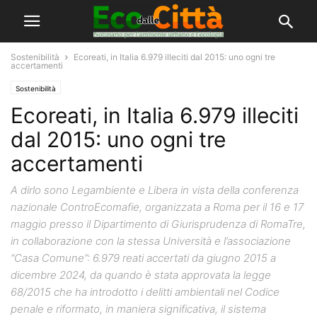
Sostenibilità
Ecoreati, in Italia 6.979 illeciti dal 2015: uno ogni tre
accertamenti
Sostenibilità
Ecoreati, in Italia 6.979 illeciti
dal 2015: uno ogni tre
accertamenti
A dirlo sono Legambiente e Libera in vista della conferenza
nazionale ControEcomafie, organizzata a Roma per il 16 e 17
maggio presso il Dipartimento di Giurisprudenza di RomaTre,
in collaborazione con la stessa Università e l’associazione
“Casa Comune”: 6.979 reati accertati da giugno 2015 a
dicembre 2024, da quando è stata approvata la legge
68/2015 che ha introdotto i delitti ambientali nel Codice
penale e riformato, in maniera significativa, il sistema