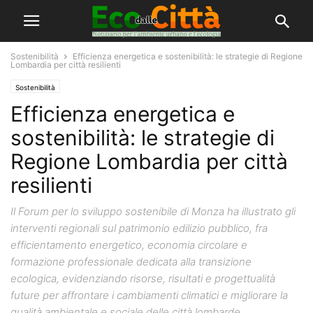
Sostenibilità
Efficienza energetica e sostenibilità: le strategie di Regione
Lombardia per città resilienti
Sostenibilità
Efficienza energetica e
sostenibilità: le strategie di
Regione Lombardia per città
resilienti
Il Forum per lo sviluppo sostenibile di Monza ha illustrato gli
interventi regionali sul patrimonio edilizio pubblico, fra
efficientamento energetico, economia circolare e
formazione professionale dedicata alla transizione
ecologica, evidenziando risorse, risultati e progettualità
future per affrontare i cambiamenti climatici e migliorare la
qualità ambientale e sociale delle città lombarde