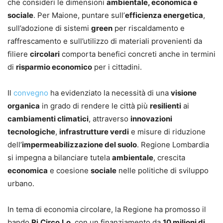
che consideri le dimensioni
ambientale, economica e
sociale
. Per Maione, puntare sull’
efficienza energetica
,
sull’adozione di sistemi
green
per riscaldamento e
raffrescamento e sull’utilizzo di materiali provenienti da
filiere
circolari
comporta benefici concreti anche in termini
di
risparmio economico
per i cittadini.
Il
convegno
ha evidenziato la necessità di una
visione
organica
in grado di rendere le città più
resilienti
ai
cambiamenti climatici
, attraverso
innovazioni
tecnologiche
,
infrastrutture verdi
e misure di riduzione
dell’
impermeabilizzazione del suolo
. Regione Lombardia
si impegna a bilanciare tutela
ambientale
, crescita
economica
e coesione
sociale
nelle politiche di sviluppo
urbano.
In tema di economia circolare, la Regione ha promosso il
bando
Ri.Circo.Lo
, con un finanziamento da
10 milioni di