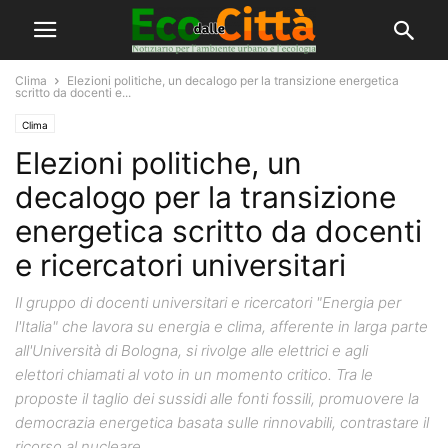
Clima
Elezioni politiche, un decalogo per la transizione energetica
scritto da docenti e...
Clima
Elezioni politiche, un
decalogo per la transizione
energetica scritto da docenti
e ricercatori universitari
Il gruppo di docenti universitari e ricercatori "Energia per
l'Italia" che lavora su energia e clima, afferente in larga parte
all'Università di Bologna, si rivolge alle elettrici e agli
elettori chiamati al voto in un momento critico. Tra le
proposte il taglio dei sussidi alle fonti fossili, promuovere la
democrazia energetica basata sulle rinnovabili, contrastare il
ricorso al nucleare