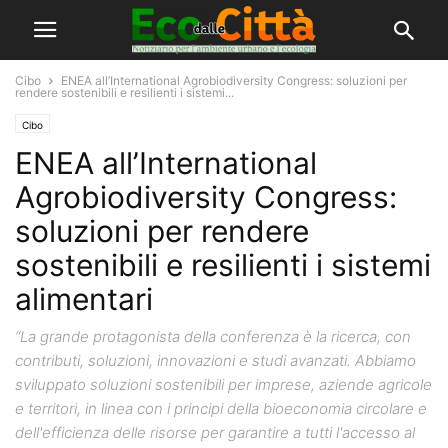
Cibo
ENEA all’International Agrobiodiversity Congress: soluzioni per
rendere sostenibili e resilienti i sistemi...
Cibo
ENEA all’International
Agrobiodiversity Congress:
soluzioni per rendere
sostenibili e resilienti i sistemi
alimentari
“La grande protagonista della conferenza è la ricerca, con
contributi, soluzioni, innovazioni e studi avanzati. Abbiamo
sviluppato soluzioni sostenibili per imprese, aziende agricole
e territori, in linea con i principi della bioeconomia circolare e
dell'efficienza delle risorse per garantire a tutti l'accesso al