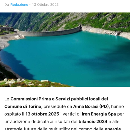
Da
Redazione
-
13 Ottobre 2025
Le
Commissioni Prima e Servizi pubblici locali del
Comune di Torino
, presiedute da
Anna Borasi (PD)
, hanno
ospitato il
13 ottobre 2025
i vertici di
Iren Energia Spa
per
un’audizione dedicata ai risultati del
bilancio 2024
e alle
strategie future della multiutility nel campo delle
energie