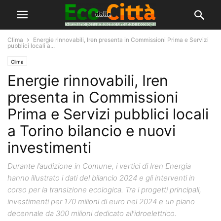
Clima
Energie rinnovabili, Iren presenta in Commissioni Prima e Servizi
pubblici locali a...
Clima
Energie rinnovabili, Iren
presenta in Commissioni
Prima e Servizi pubblici locali
a Torino bilancio e nuovi
investimenti
Durante l’audizione in Comune, i vertici di Iren Energia
hanno illustrato i dati del bilancio 2024 e gli interventi in
corso per la transizione ecologica. Tra i progetti principali,
investimenti per 170 milioni di euro nel 2024 e un piano
decennale da 300 milioni dedicato all’idroelettrico.