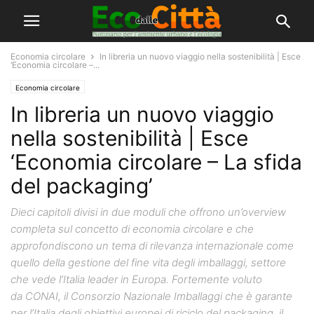
Economia circolare
In libreria un nuovo viaggio nella sostenibilità | Esce
‘Economia circolare –...
Economia circolare
In libreria un nuovo viaggio
nella sostenibilità | Esce
‘Economia circolare – La sfida
del packaging’
Dieci capitoli divisi in due moduli che offrono un’overview
completa sul concetto di economia circolare e che
approfondiscono un tema di rilevanza internazionale come
quello della gestione del fine vita degli imballaggi, settore
che vede l’Italia leader in Europa. Fortemente voluto
da CONAI, il Consorzio Nazionale Imballaggi che è garante
per l’Italia degli obiettivi europei di riciclo del packaging, il