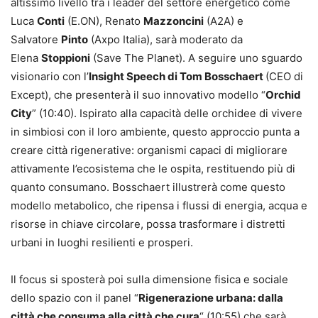
altissimo livello tra i leader del settore energetico come
Luca
Conti
(E.ON), Renato
Mazzoncini
(A2A) e
Salvatore
Pinto
(Axpo Italia), sarà moderato da
Elena
Stoppioni
(Save The Planet). A seguire uno sguardo
visionario con l’
Insight Speech di Tom Bosschaert
(CEO di
Except), che presenterà il suo innovativo modello “
Orchid
City
” (10:40). Ispirato alla capacità delle orchidee di vivere
in simbiosi con il loro ambiente, questo approccio punta a
creare città rigenerative: organismi capaci di migliorare
attivamente l’ecosistema che le ospita, restituendo più di
quanto consumano. Bosschaert illustrerà come questo
modello metabolico, che ripensa i flussi di energia, acqua e
risorse in chiave circolare, possa trasformare i distretti
urbani in luoghi resilienti e prosperi.
Il focus si sposterà poi sulla dimensione fisica e sociale
dello spazio con il panel “
Rigenerazione urbana: dalla
città che consuma alla città che cura
“ (10:55) che sarà