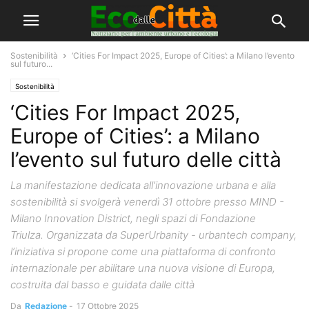
Sostenibilità
‘Cities For Impact 2025, Europe of Cities’: a Milano l’evento
sul futuro...
Sostenibilità
‘Cities For Impact 2025,
Europe of Cities’: a Milano
l’evento sul futuro delle città
La manifestazione dedicata all'innovazione urbana e alla
sostenibilità si svolgerà venerdì 31 ottobre presso MIND -
Milano Innovation District, negli spazi di Fondazione
Triulza. Organizzata da SuperUrbanity - urbantech company,
l’iniziativa si propone come una piattaforma di confronto
internazionale per abilitare una nuova visione di Europa,
costruita dal basso e guidata dalle città
Da
Redazione
-
17 Ottobre 2025