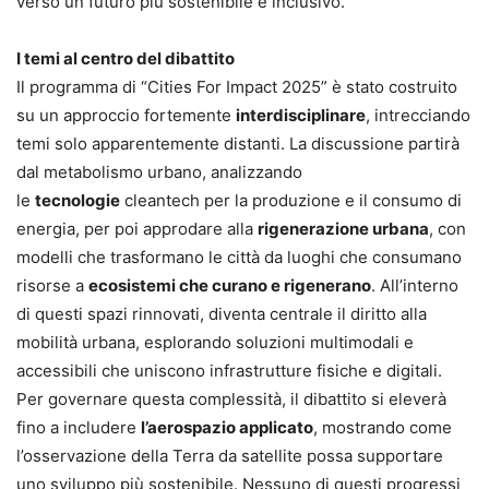
verso un futuro più sostenibile e inclusivo.
I temi al centro del dibattito
Il programma di “Cities For Impact 2025” è stato costruito
su un approccio fortemente
interdisciplinare
, intrecciando
temi solo apparentemente distanti. La discussione partirà
dal metabolismo urbano, analizzando
le
tecnologie
cleantech per la produzione e il consumo di
energia, per poi approdare alla
rigenerazione urbana
, con
modelli che trasformano le città da luoghi che consumano
risorse a
ecosistemi che curano e rigenerano
. All’interno
di questi spazi rinnovati, diventa centrale il diritto alla
mobilità urbana, esplorando soluzioni multimodali e
accessibili che uniscono infrastrutture fisiche e digitali.
Per governare questa complessità, il dibattito si eleverà
fino a includere
l’aerospazio applicato
, mostrando come
l’osservazione della Terra da satellite possa supportare
uno sviluppo più sostenibile. Nessuno di questi progressi