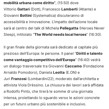
mobilità urbana come diritto”
, (15:50) dove
Vittorio
Gattari
(Dott), Francesco
Lamberti
(Atlante) e
Giovanni
Bottini
(Systematica) discuteranno di
accessibilità e innovazione. L’impatto dell’azione locale
sarà al centro del talk di Michela
Pellegatta
(Heroes Never
Sleep), intitolato “
The World needs local heroes
” (16:30).
Il gran finale della giornata sarà dedicato al capitale più
prezioso dell’Europa: le persone. Il panel “
Diritti e talento
come vantaggio competitivo dell’Europa
” (16:40) vedrà
un dialogo trasversale tra Giovanni
Caccamo
(Fondazione
Arnaldo Pomodoro), Daniela
Leotta
(E.ON) e
Juri
Franzosi
(Lombardini22), moderato dall’architetta e
attivista Viola Drèssino. La chiusura dei lavori sarà affidata
a Rodolfo Pinto, che tirerà le somme di una giornata
intensa, proiettando lo sguardo verso le azioni concrete
per un futuro urbano più sostenibile e inclusivo.