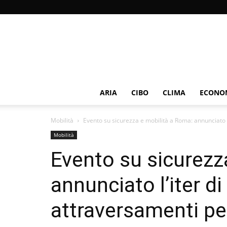
ARIA
CIBO
CLIMA
ECONOM
Mobilità
Evento su sicurezza e mobilità a Roma: annunciato l’
Mobilità
Evento su sicurezz
annunciato l’iter d
attraversamenti ped