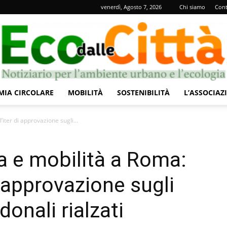
venerdì, Agosto 7, 2026
Chi siamo
Cont
IA CIRCOLARE
MOBILITÀ
SOSTENIBILITÀ
L’ASSOCIAZ
Eco
iter di approvazione sugli...
a e mobilità a Roma:
i approvazione sugli
dalle
onali rialzati