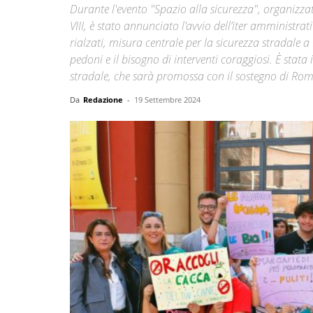
Durante l'evento "Spazio alla sicurezza", organizza
VIII, è stato annunciato l’avvio dell’iter amministra
rialzati, misura centrale per la sicurezza stradale 
pedoni e il bisogno di interventi coraggiosi. È stat
stradale, che sarà promossa con il sostegno di Roma
Da
Redazione
-
19 Settembre 2024