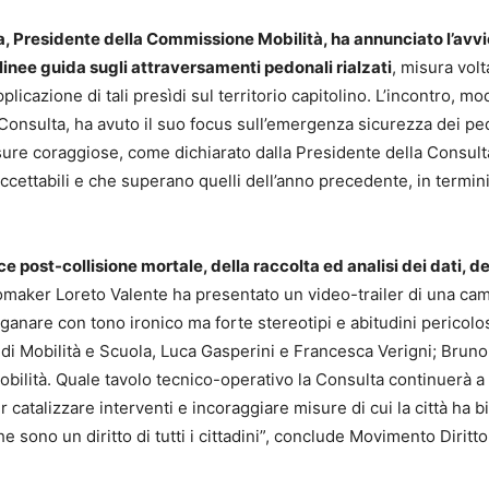
, Presidente della Commissione Mobilità, ha annunciato l’avvi
 linee guida sugli attraversamenti pedonali rialzati
, misura volt
plicazione di tali presìdi sul territorio capitolino. L’incontro, m
onsulta, ha avuto il suo focus sull’emergenza sicurezza dei pe
ure coraggiose, come dichiarato dalla Presidente della Consult
ccettabili e che superano quelli dell’anno precedente, in termini
e post-collisione mortale, della raccolta ed analisi dei dati, de
eomaker Loreto Valente ha presentato un video-trailer di una c
nare con tono ironico ma forte stereotipi e abitudini pericolo
 di Mobilità e Scuola, Luca Gasperini e Francesca Verigni; Bruno
bilità. Quale tavolo tecnico-operativo la Consulta continuerà a
 catalizzare interventi e incoraggiare misure di cui la città ha b
e sono un diritto di tutti i cittadini”, conclude Movimento Diritto