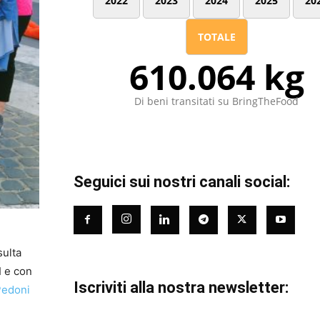
2022
2023
2024
2025
20
TOTALE
610.064 kg
Di beni transitati su BringTheFood
Seguici sui nostri canali social:
sulta
I e con
Iscriviti alla nostra newsletter:
Pedoni