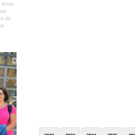
io Roma
nali
za dei
za