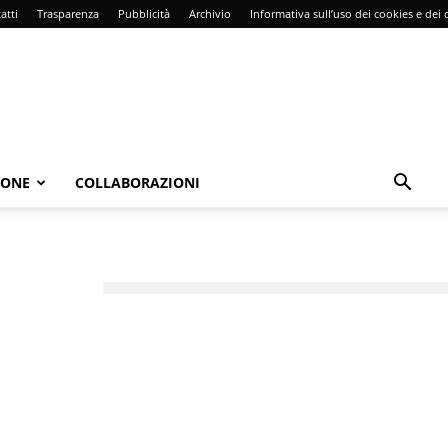
atti
Trasparenza
Pubblicità
Archivio
Informativa sull’uso dei cookies e dei d
IONE
COLLABORAZIONI