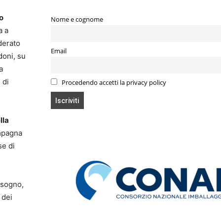
o
Nome e cognome
a a
oderato
Email
doni, su
a
 di
Procedendo accetti la privacy policy
lla
ampagna
se di
isogno,
 dei