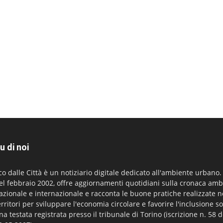
u di noi
co dalle Città è un notiziario digitale dedicato all'ambiente urbano
el febbraio 2002, offre aggiornamenti quotidiani sulla cronaca amb
azionale e internazionale e racconta le buone pratiche realizzate n
erritori per sviluppare l'economia circolare e favorire l'inclusione so
na testata registrata presso il tribunale di Torino (iscrizione n. 58 d