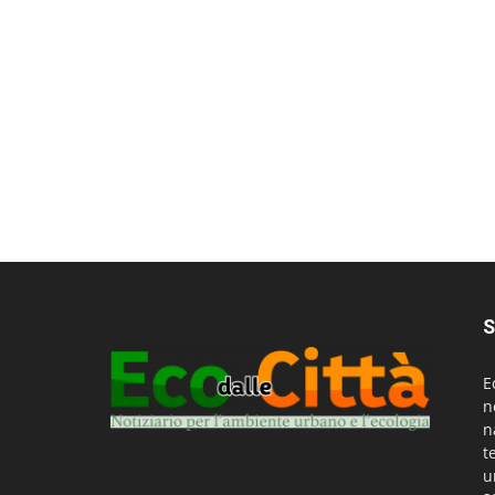
S
E
n
n
t
u