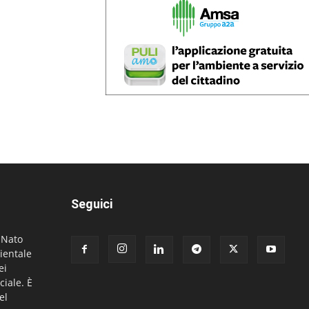
Seguici
. Nato
ientale
ei
ciale. È
el