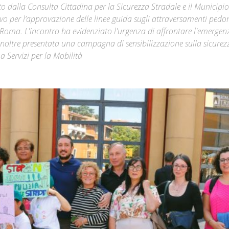
to dalla Consulta Cittadina per la Sicurezza Stradale e il Municip
tivo per l’approvazione delle linee guida sugli attraversamenti pedo
Città
a Roma. L'incontro ha evidenziato l'urgenza di affrontare l'emergen
a inoltre presentata una campagna di sensibilizzazione sulla sicurez
 Servizi per la Mobilità