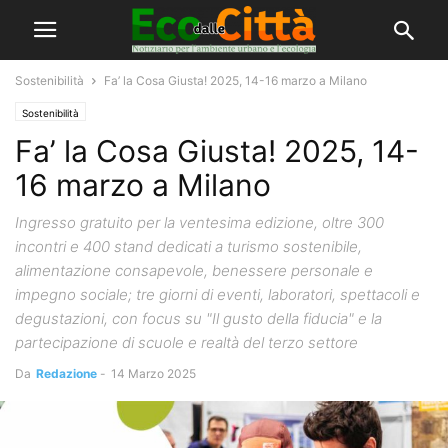
Sostenibilità
Fa’ la Cosa Giusta! 2025, 14-16 marzo a Milano
Sostenibilità
Fa’ la Cosa Giusta! 2025, 14-
16 marzo a Milano
Ingresso gratuito per la ventesima edizione, oltre 300
incontri e 400 stand dedicati a turismo sostenibile,
alimentazione consapevole, benessere personale e
impegno sociale; tre giorni di eventi, laboratori, spettacoli e
degustazioni, con focus su "Il gusto della fiducia" e la
partecipazione di scuole e realtà del terzo settore
Da
Redazione
-
14 Marzo 2025