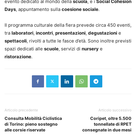
evento dedicato al mondo della
scuola
, e i
Social Cohesion
Days
, appuntamento sulla
coesione sociale
.
Il programma culturale della fiera prevede circa 450 eventi,
tra
laboratori
,
incontri
,
presentazioni
,
degustazioni
e
spettacoli
, rivolti a tutte le fasce d’età. Sono inoltre previsti
spazi dedicati alle
scuole
, servizi di
nursery
e
ristorazione
.
Articolo precedente
Articolo successivo
Consulta Mobilità Ciclistica
Coripet, oltre 5.500
di Torino: pieno sostegno
tonnellate di RPET
alle corsie riservate
consegnate in due mesi