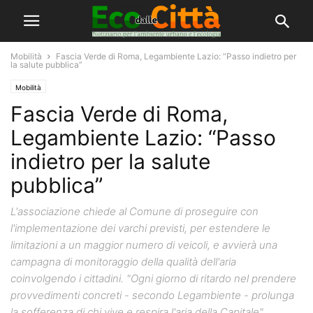
Mobilità
Fascia Verde di Roma, Legambiente Lazio: “Passo indietro per
la salute pubblica”
Mobilità
Fascia Verde di Roma,
Legambiente Lazio: “Passo
indietro per la salute
pubblica”
L'associazione chiede al Comune di proseguire con
l'implementazione dei varchi previsti, per estendere le
limitazioni a un maggior numero di veicoli, e avvierà una
campagna di monitoraggio della qualità dell'aria
coinvolgendo i cittadini. "Ogni giorno di ritardo nel prendere
provvedimenti concreti - secondo Legambiente - prolunga
la sofferenza di chi vive e respira l'aria della Capitale"