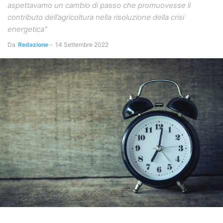
aspettavamo un cambio di passo che promuovesse il
contributo dell’agricoltura nella risoluzione della crisi
energetica"
Da
Redazione
-
14 Settembre 2022