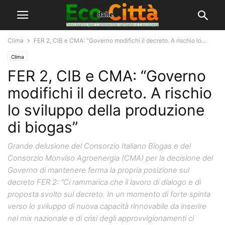
Clima
FER 2, CIB e CMA: “Governo modifichi il decreto. A rischio lo...
Clima
FER 2, CIB e CMA: “Governo
modifichi il decreto. A rischio
lo sviluppo della produzione
di biogas”
Grande delusione del Consorzio Italiano Biogas e del
Consorzio Monviso Agroenergia (CMA) per la decisione del
Governo di mantenere ferma la propria posizione sul
decreto FER 2: “Ci rammarica che il lavoro di dialogo e di
proposta svolto sul decreto. In un momento di forte spinta
verso lo sviluppo di nuova capacità rinnovabile da inserire
nel mix nazionale e di crisi degli approvvigionamenti ci