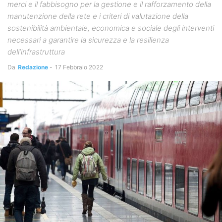
merci e il fabbisogno per la gestione e il rafforzamento della
manutenzione della rete e i criteri di valutazione della
sostenibilità ambientale, economica e sociale degli interventi
necessari a garantire la sicurezza e la resilienza
dell’infrastruttura
Da
Redazione
-
17 Febbraio 2022