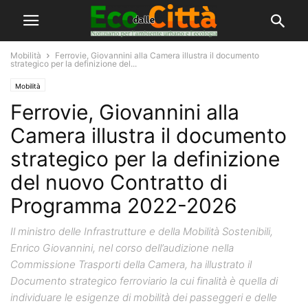
Mobilità
Ferrovie, Giovannini alla Camera illustra il documento
strategico per la definizione del...
Mobilità
Ferrovie, Giovannini alla
Camera illustra il documento
strategico per la definizione
del nuovo Contratto di
Programma 2022-2026
Il ministro delle Infrastrutture e della Mobilità Sostenibili,
Enrico Giovannini, nel corso dell’audizione nella
Commissione Trasporti della Camera, ha illustrato il
Documento strategico ferroviario la cui finalità è quella di
individuare le esigenze di mobilità dei passeggeri e delle