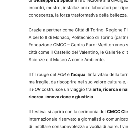
di
Giuseppe La Spada
e la direzione alla divulga
incontri, mostre, installazioni e laboratori per rip
conoscenza, la forza trasformativa della bellezza.
Grazie a partner come Città di Torino, Regione 
Alberto II di Monaco, Politecnico di Torino (partn
Fondazione CMCC – Centro Euro-Mediterraneo sui C
città come il Castello del Valentino, le Gallerie 
Scienze e il Museo A come Ambiente.
Il fil rouge del
FOR
è
l’acqua
, linfa vitale della t
ma fragile, da riscoprire nel suo valore culturale
il
FOR
costruisce un viaggio tra
arte, ricerca e n
ricerca, innovazione e giustizia
.
Il festival si aprirà con la cerimonia del
CMCC Clim
internazionale riservato a giornalisti e comunicat
di instillare consapevolezza e voglia di agire. I v