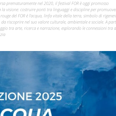
arsa prematuramente nel 2020, il festival FOR è oggi promosso
a visione: costruire ponti tra linguaggi e discipline per promuove
Città
rouge del FOR è l’acqua, linfa vitale della terra, simbolo di rigene
 da riscoprire nel suo valore culturale, ambientale e sociale. A part
aggio tra arte, ricerca e narrazione, esplorando le connessioni tra
izia