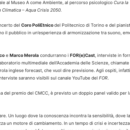
tale al Museo A come Ambiente, al percorso psicologico
Cura la
Climatica – Aqua Crisis 2050.
oncerto del
Coro PoliEtnico
del Politecnico di Torino e del pianis
 il pubblico in un’esperienza di armonizzazione tra suono, e
co
e
Marco Merola
condurranno i
FOR(e)Cast
, interviste in fo
aboratorio multimediale dell’Accademia delle Scienze, chiamate
rola inglese forecast, che vuol dire previsione. Agli ospiti, infatt
interviste saranno visibili sul canale YouTube del
FOR
.
gna del premio del CMCC, è previsto un doppio panel valido per l
are. Un luogo dove la conoscenza incontra la sensibilità, dove l
zza un motore di cambiamento. In un tempo di crisi e incertezza,