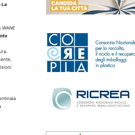
 La
e
WANE
into
ura.
sente,
isioni
entinaia
a