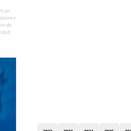
re un
razione e
ire da
 acqua