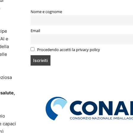
di
a
Nome e cognome
Email
cipe
FAI e
della
Procedendo accetti la privacy policy
elle
eziosa
 salute,
mio
e capaci
n
)