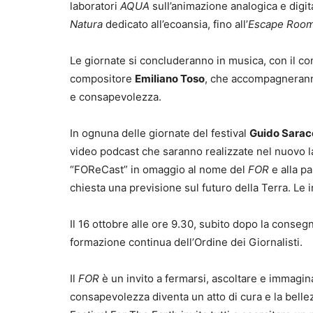
laboratori
AQUA
sull’animazione analogica e digi
Natura
dedicato all’ecoansia, fino all’
Escape Room 
Le giornate si concluderanno in musica, con il c
compositore
Emiliano Toso
, che accompagneranno
e consapevolezza.
In ognuna delle giornate del festival
Guido Sarac
video podcast che saranno realizzate nel nuovo l
“FOReCast” in omaggio al nome del
FOR
e alla pa
chiesta una previsione sul futuro della Terra. Le 
Il 16 ottobre alle ore 9.30, subito dopo la conse
formazione continua dell’Ordine dei Giornalisti.
Il
FOR
è un invito a fermarsi, ascoltare e immagin
consapevolezza diventa un atto di cura e la belle