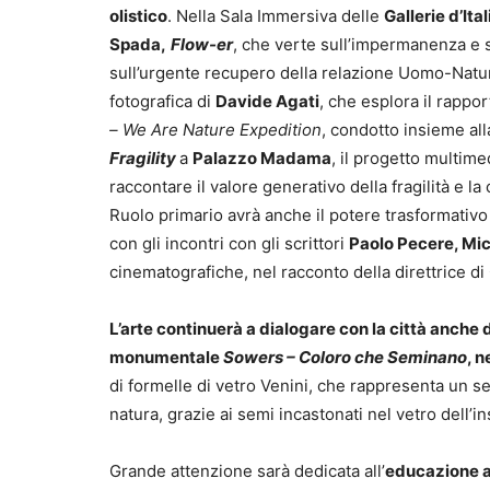
olistico
. Nella Sala Immersiva delle
Gallerie d’Ital
Spada,
Flow-er
, che verte sull’impermanenza e sul
sull’urgente recupero della relazione Uomo-Natur
fotografica di
Davide Agati
, che esplora il rappo
– We Are Nature Expedition
, condotto insieme al
Fragility
a
Palazzo Madama
, il progetto multim
raccontare il valore generativo della fragilità e 
Ruolo primario avrà anche il potere trasformativo 
con gli incontri con gli scrittori
Paolo Pecere, Mic
cinematografiche, nel racconto della direttrice 
L’arte continuerà a dialogare con la città anche d
monumentale
Sowers – Coloro che Seminano
, n
di formelle di vetro Venini, che rappresenta un se
natura, grazie ai semi incastonati nel vetro dell’
Grande attenzione sarà dedicata all’
educazione 