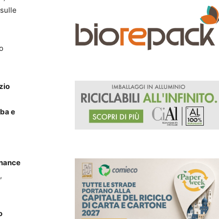
sulle
ro
zio
ba e
rnance
,
o