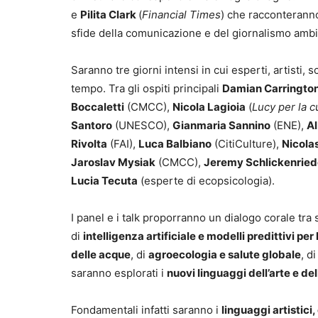
e
Pilita Clark
(
Financial Times
) che racconteranno
sfide della comunicazione e del giornalismo ambi
Saranno tre giorni intensi in cui esperti, artisti, 
tempo. Tra gli ospiti principali
Damian Carringto
Boccaletti
(CMCC),
Nicola Lagioia
(
Lucy per la c
Santoro
(UNESCO),
Gianmaria Sannino
(ENE),
Al
Rivolta
(FAI),
Luca Balbiano
(CitiCulture),
Nicola
Jaroslav Mysiak
(CMCC),
Jeremy Schlickenrie
Lucia Tecuta
(esperte di ecopsicologia).
I panel e i talk proporranno un dialogo corale tra 
di
intelligenza artificiale e modelli predittivi per
delle acque
, di
agroecologia e salute globale
, d
saranno esplorati i
nuovi linguaggi dell’arte e de
Fondamentali infatti saranno i
linguaggi artistici