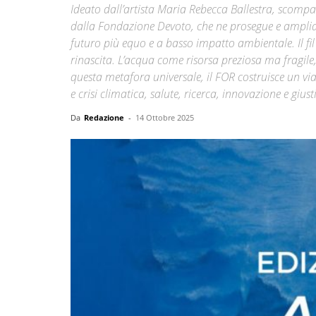
Ideato dall’artista Maria Rebecca Ballestra, scomp
dalla Fondazione Devoto, che ne prosegue e amplia l
futuro più equo e a basso impatto ambientale. Il fil 
rinascita. L’acqua come risorsa preziosa ma fragile,
questa metafora universale, il FOR costruisce un vi
e crisi climatica, salute, ricerca, innovazione e giust
Da
Redazione
-
14 Ottobre 2025