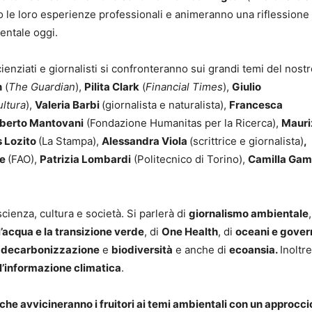
 le loro esperienze professionali e animeranno una riflessione 
entale oggi.
scienziati e giornalisti si confronteranno sui grandi temi del nost
n
(
The Guardian
),
Pilita Clark
(
Financial Times
),
Giulio
ultura
),
Valeria Barbi
(giornalista e naturalista),
Francesca
berto Mantovani
(Fondazione Humanitas per la Ricerca),
Mauri
s Lozito
(La Stampa),
Alessandra Viola
(scrittrice e giornalista)
,
de
(FAO),
Patrizia Lombardi
(Politecnico di Torino),
Camilla Gam
scienza, cultura e società. Si parlerà di
giornalismo ambientale
,
 l’acqua e la transizione verde
, di
One Health
, di
oceani e gove
i
decarbonizzazione
e
biodiversità
e anche di
ecoansia.
Inoltre
ll’informazione climatica
.
, che avvicineranno i fruitori ai temi ambientali con un approcci