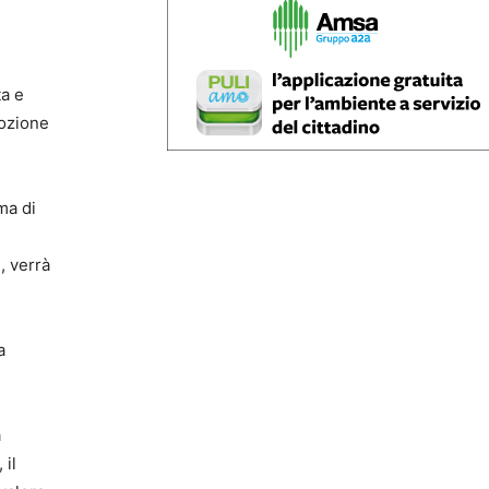
ta e
mozione
rma di
i, verrà
a
a
 il