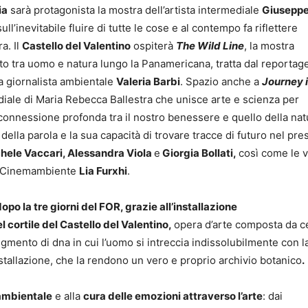
ia
sarà protagonista la mostra dell’artista intermediale
Giuseppe
l’inevitabile fluire di tutte le cose e al contempo fa riflettere
a. Il
Castello del Valentino
ospiterà
The Wild Line
, la mostra
rto tra uomo e natura lungo la Panamericana, tratta dal reportag
la giornalista ambientale
Valeria Barbi
. Spazio anche a
Journey 
ediale di Maria Rebecca Ballestra che unisce arte e scienza per
la connessione profonda tra il nostro benessere e quello della nat
della parola e la sua capacità di trovare tracce di futuro nel pre
hele Vaccari, Alessandra Viola
e
Giorgia Bollati,
così come le v
di Cinemambiente
Lia Furxhi
.
opo la tre giorni del FOR, grazie all’installazione
el cortile del Castello del Valentino,
opera d’arte composta da c
gmento di dna in cui l’uomo si intreccia indissolubilmente con l
installazione, che la rendono un vero e proprio archivio botanico
.
ambientale
e alla
cura delle emozioni attraverso l’arte
: dai