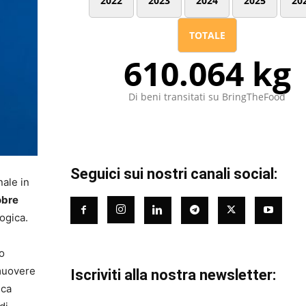
2022
2023
2024
2025
20
TOTALE
610.064 kg
Di beni transitati su BringTheFood
Seguici sui nostri canali social:
nale in
obre
ogica.
o
omuovere
Iscriviti alla nostra newsletter:
ica