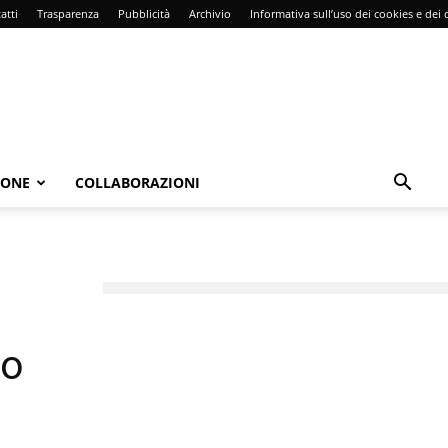
atti
Trasparenza
Pubblicità
Archivio
Informativa sull’uso dei cookies e dei d
IONE
COLLABORAZIONI
to