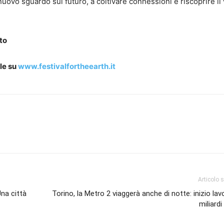
 nuovo sguardo sul futuro, a coltivare connessioni e riscoprire il
to
le su
www.festivalfortheearth.it
Articolo 
Una città
Torino, la Metro 2 viaggerà anche di notte: inizio lavo
miliardi