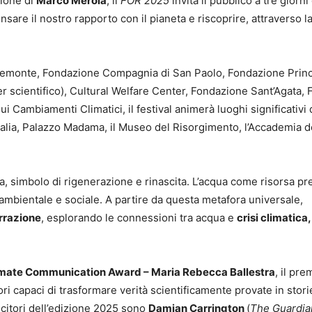
zione di
Marco Merola
, il
FOR 2025
invita il pubblico a tre giorni 
ensare il nostro rapporto con il pianeta e riscoprire, attraverso l
Piemonte, Fondazione Compagnia di San Paolo, Fondazione Prin
er scientifico), Cultural Welfare Center, Fondazione Sant’Agata, 
ambiamenti Climatici, il festival animerà luoghi significativi 
d’Italia, Palazzo Madama, il Museo del Risorgimento, l’Accademia d
erra, simbolo di rigenerazione e rinascita. L’acqua come risorsa pr
, ambientale e sociale. A partire da questa metafora universale,
arrazione
, esplorando le connessioni tra acqua e
crisi climatica,
ate Communication Award – Maria Rebecca Ballestra
, il pre
ori capaci di trasformare verità scientificamente provate in stori
incitori dell’edizione 2025 sono
Damian Carrington
(
The Guardia