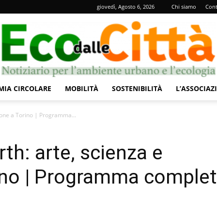
giovedì, Agosto 6, 2026
Chi siamo
Cont
IA CIRCOLARE
MOBILITÀ
SOSTENIBILITÀ
L’ASSOCIAZ
Eco
zione a Torino | Programma...
rth: arte, scienza e
rino | Programma comple
dalle