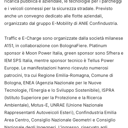
ricarica pubblica e aziendale, le tecnologie per i parcheggi
e i veicoli connessi per la sicurezza stradale. Previsto
anche un convegno dedicato alle flotte aziendali,
organizzato dal gruppo E-Mobility di ANIE Confindustria.
Traffic e E-Charge sono organizzate dalla società milanese
A151, in collaborazione con BolognaFiere. Platinum
sponsor è Moon Power Italia, green sponsor sono Sfhera e
IEM SPS Italia, mentre sponsor tecnico è Tellus Power
Europe. Le manifestazioni hanno ricevuto numerosi
patrocini, tra cui Regione Emilia-Romagna, Comune di
Bologna, ENEA (Agenzia Nazionale per le Nuove
Tecnologie, l’Energia e lo Sviluppo Sostenibile), ISPRA
(Istituto Superiore per la Protezione e la Ricerca
Ambientale), Motus-E, UNRAE (Unione Nazionale
Rappresentanti Autoveicoli Esteri), Confindustria Emilia
Area Centro, Consiglio Nazionale Geometri e Consiglio
Nazionale degli Ingegneri. L’ingresso, riservato agli