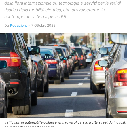
della fiera internazionale su tecnologie e servizi per le reti di
ricarica della mobilità elettrica, che si svolgeranno in
contemporanea fino a giovedì 9
Da
Redazione
-
7 Ottobre 2025
traffic jam or automobile collapse with rows of cars in a city street during rush