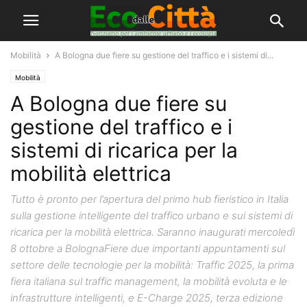
Mobilità
A Bologna due fiere su gestione del traffico e i sistemi di...
Mobilità
A Bologna due fiere su
gestione del traffico e i
sistemi di ricarica per la
mobilità elettrica
Tutto è pronto per l’apertura del primo hub fieristico in Italia
sulla gestione intelligente del traffico urbano e sui sistemi di
ricarica per la mobilità elettrica. Saranno inaugurati mercoledì
8 ottobre a BolognaFiere due importanti appuntamenti sul
settore delle tecnologie per la mobilità: Traffic 2025, la prima
fiera italiana sul traffic management, la mobilità evoluta e le
infrastrutture intelligenti, e E-Charge 2025, terza edizione