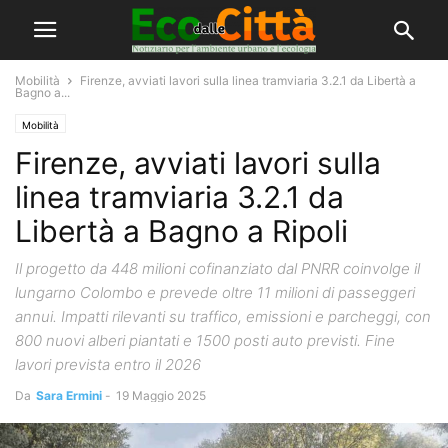
Mobilità
Firenze, avviati lavori sulla linea tramviaria 3.2.1 da Libertà a
Bagno a...
Mobilità
Firenze, avviati lavori sulla
linea tramviaria 3.2.1 da
Libertà a Bagno a Ripoli
Il progetto da 448 milioni cofinanziato dal PNRR coinvolge il
lungarno Colombo e prevede oltre 11 milioni di passeggeri
annui. Impatti rilevanti su traffico, emissioni e parcheggi, con
800 nuovi alberi piantati e 1500 posti auto previsti. Fine
lavori prevista entro il 2026
Da
Sara Ermini
-
19 Maggio 2025