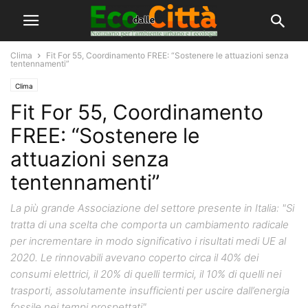
Clima
Fit For 55, Coordinamento FREE: “Sostenere le attuazioni senza
tentennamenti”
Clima
Fit For 55, Coordinamento
FREE: “Sostenere le
attuazioni senza
tentennamenti”
La più grande Associazione del settore presente in Italia: "Si
tratta di una scelta che comporta un cambiamento radicale
per incrementare in modo significativo i risultati medi UE al
2020. Le rinnovabili avevano coperto circa il 40% dei
consumi elettrici, il 20% di quelli termici, il 10% di quelli nei
trasporti, assolutamente insufficienti per uscire dall’energia
fossile nei tempi prospettati"