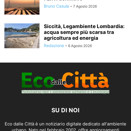
Bruno Casula
-
7 Agosto 2026
Siccità, Legambiente Lombardia:
acqua sempre più scarsa tra
agricoltura ed energia
Redazione
-
6 Agosto 2026
SU DI NOI
Eco dalle Città è un notiziario digitale dedicato all'ambiente
urbano. Nato nel febbraio 2002, offre aggiornamenti