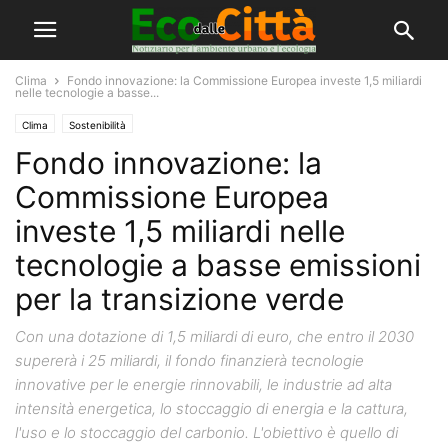
Clima
Fondo innovazione: la Commissione Europea investe 1,5 miliardi
nelle tecnologie a basse...
Clima
Sostenibilità
Fondo innovazione: la
Commissione Europea
investe 1,5 miliardi nelle
tecnologie a basse emissioni
per la transizione verde
Con una dotazione di 1,5 miliardi di euro, che entro il 2030
supererà i 25 miliardi, il fondo finanzierà tecnologie
innovative per le energie rinnovabili, le industrie ad alta
intensità energetica, lo stoccaggio di energia e la cattura,
l'uso e lo stoccaggio del carbonio. L'obiettivo è quello di