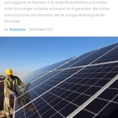
incoraggiare le imprese e le autorità pubbliche a investire
nelle tecnologie a basse emissioni e di garantire alle prime
una posizione pionieristica che le ponga all'avanguardia
mondiale
Da
Redazione
-
26 Ottobre 2021